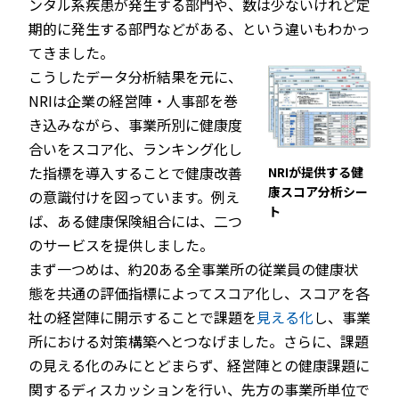
ンタル系疾患が発生する部門や、数は少ないけれど定
期的に発生する部門などがある、という違いもわかっ
てきました。
こうしたデータ分析結果を元に、
NRIは企業の経営陣・人事部を巻
き込みながら、事業所別に健康度
合いをスコア化、ランキング化し
た指標を導入することで健康改善
NRIが提供する健
康スコア分析シー
の意識付けを図っています。例え
ト
ば、ある健康保険組合には、二つ
のサービスを提供しました。
まず一つめは、約20ある全事業所の従業員の健康状
態を共通の評価指標によってスコア化し、スコアを各
社の経営陣に開示することで課題を
見える化
し、事業
所における対策構築へとつなげました。さらに、課題
の見える化のみにとどまらず、経営陣との健康課題に
関するディスカッションを行い、先方の事業所単位で