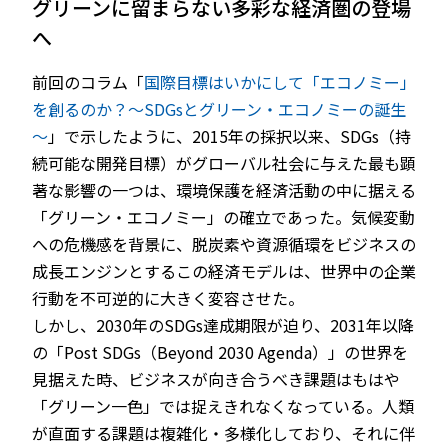
グリーンに留まらない多彩な経済圏の登場
へ
前回のコラム「
国際目標はいかにして「エコノミー」
を創るのか？～SDGsとグリーン・エコノミーの誕生
～
」で示したように、2015年の採択以来、SDGs（持
続可能な開発目標）がグローバル社会に与えた最も顕
著な影響の一つは、環境保護を経済活動の中に据える
「グリーン・エコノミー」の確立であった。気候変動
への危機感を背景に、脱炭素や資源循環をビジネスの
成長エンジンとするこの経済モデルは、世界中の企業
行動を不可逆的に大きく変容させた。
しかし、2030年のSDGs達成期限が迫り、2031年以降
の「Post SDGs（Beyond 2030 Agenda）」の世界を
見据えた時、ビジネスが向き合うべき課題はもはや
「グリーン一色」では捉えきれなくなっている。人類
が直面する課題は複雑化・多様化しており、それに伴