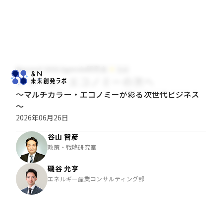
Beyond 2030 Agenda研究会
社会
グリーン・エコノミーの次へ
～マルチカラー・エコノミーが彩る次世代ビジネス
～
2026年06月26日
谷山 智彦
政策・戦略研究室
磯谷 允亨
エネルギー産業コンサルティング部