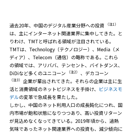
（注1）
過去20年、中国のデジタル産業分野への投資
は、主にインターネット関連業界に集中してきた。と
りわけ、TMTと呼ばれる領域が注目されている。
TMTは、Technology（テクノロジー）、Media（メ
ディア）、Telecom（通信）の略称である。これら
の領域では、アリババ、テンセント、バイトダンス、
（注2）
DiDiなど多くのユニコーン
、デカコーン
（注3）
企業が輩出されてきた。それらの企業は主に生
活と消費領域のネットビジネスを手掛け、
ビジネスモ
デル
の変革で急成長を果たした。
しかし、中国のネット利用人口の成長鈍化につれ、国
内市場が飽和状態になりつつあり、高い投資リターン
が見込めなくなってきている。2019年頃から、過熱
気味であったネット関連業界への投資も、減少傾向に