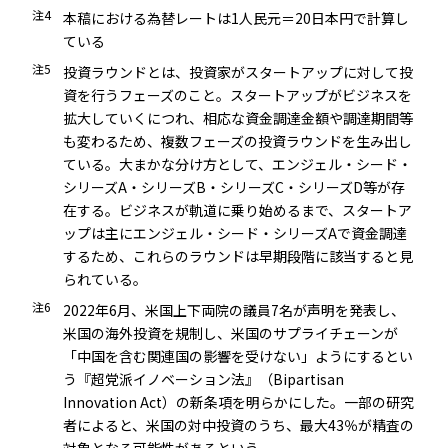
注4
本稿における為替レートは1人民元＝20日本円で計算し
ている
注5
投資ラウンドとは、投資家がスタートアップに対して投
資を行うフェーズのこと。スタートアップがビジネスを
拡大していくにつれ、相応な資金調達金額や調達期間等
も変わるため、複数フェーズの投資ラウンドを生み出し
ている。大まかな分け方として、エンジェル・シード・
シリーズA・シリーズB・シリーズC・シリーズD等が存
在する。ビジネスが軌道に乗り始めるまで、スタートア
ップは主にエンジェル・シード・シリーズAで資金調達
するため、これらのラウンドは早期段階に該当すると見
られている。
注6
2022年6月、米国上下両院の議員7名が声明を発表し、
米国の海外投資を規制し、米国のサプライチェーンが
「中国を含む関連国の影響を受けない」ようにするとい
う『超党派イノベーション法』（Bipartisan
Innovation Act）の新条項を明らかにした。一部の研究
者によると、米国の対中投資のうち、最大43％が精査の