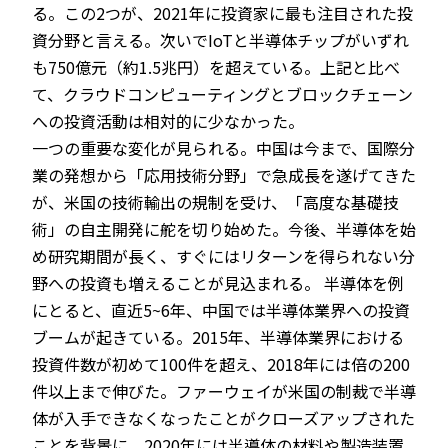
る。この2つが、2021年に投資家に最も注目された投
資分野と言える。次いでIoTと半導体チップがいずれ
も750億元（約1.5兆円）を超えている。上記と比べ
て、クラウドコンピューティングとブロックチェーン
への投資活動は相対的に少なかった。
一つの重要な変化が見られる。中国は今まで、国際分
業の発想から「応用技術分野」で急成長を遂げてきた
が、米国の技術輸出の規制を受け、「高度な基礎技
術」の自主開発に舵を切り始めた。今後、半導体を始
め研究期間が長く、すぐにはリターンを得られない分
野への投資も増えることが見込まれる。 半導体を例
にとると、直近5~6年、中国では半導体業界への投資
ブームが起きている。2015年、半導体業界における
投資件数が初めて100件を超え、2018年には倍の200
件以上まで伸びた。ファーウェイが米国の制裁で半導
体が入手できなくなったことがクローズアップされた
ことを背景に、2020年には半導体の材料や製造装置