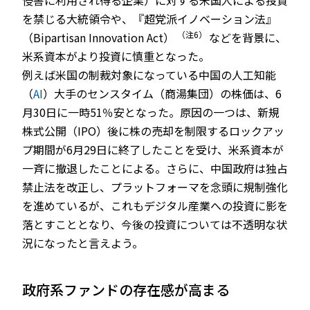
侵害に利⽤され得る企業）に対する米国人による投資
を禁じる大統領令や、『超党派イノベーション法』
（注6）
（Bipartisan Innovation Act）
などを背景に、
米系資本がより投資に慎重となった。
例えば米国の制裁対象になっている中国の人工知能
（
AI
）大手のセンスタイム（商湯集団）の株価は、6
月30日に一時51％安となった。原因の一つは、新規
株式公開（IPO）後に株の売却を制限するロックアッ
プ期間が6月29日に終了したことを受け、米系資本が
一斉に撤退したことによる。さらに、中国政府は独占
禁止法を改正し、プラットフォーマを念頭に規制強化
を進めているが、これもデジタル産業への投資に影を
落とすこととなり、今後の投資については不透明な状
況になったと言えよう。
政府系ファンドの存在感が高まる