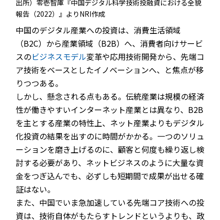
出所）零壱智庫『中国デジタル科学技術投融資における全貌
報告（2022）』よりNRI作成
中国のデジタル産業への投資は、消費生活領域
（B2C）から産業領域（B2B）へ、消費者向けサービ
スの
ビジネスモデル
変革や応用技術開発から、先端コ
ア技術をベースとしたイノベーションへ、と焦点が移
りつつある。
しかし、懸念される点もある。伝統産業は規模の経済
性が働きやすいインターネット産業とは異なり、B2B
を主とする産業の特性上、ネット産業よりもデジタル
化投資の結果を出すのに時間がかかる。一つのソリュ
ーションを磨き上げるのに、顧客と何度も繰り返し検
討する必要があり、ネットビジネスのように大量な資
金をつぎ込んでも、必ずしも短期間で成果が出せる確
証はない。
また、中国でいま急加速している先端コア技術への投
資は、技術自体がもたらすトレンドというよりも、政