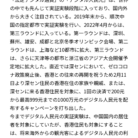
の中でも先んじて実証実験段階に入っており、国内外
から大きく注目されている。2019年末から、順次中
国の指定都市で実証実験を行い、2022年4月からは、
第三ラウンドに入っている。第一ラウンドは、深圳、
蘇州、雄安、成都と北京冬季オリンピック会場、第二
ラウンドは、上海など10都市に拡大、第三ラウンド
は、さらに天津等の都市と浙江省のアジア大会開催予
定地に拡大した。直近では深センにおいて、ゼロコロ
ナ政策廃止後、香港との往来の再開を祝うため2月11
日より深セン住民の香港在住の家族や親戚、または、
深センに来る香港住民を対象に、1回の決済で200元
から最高999元までの1000万元のデジタル人民元を配
布するキャンペーンを打ち出した。
今までデジタル人民元の実証実験は、中国国内の居住
者を対象にしていたが、香港住民も対象にすること
は、将来海外からの観光客によるデジタル人民元の利