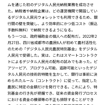
ムを通じた初のデジタル人民元納税業務を成功させ
た。納税者や納税企業は、どの運営機関で開設してい
るデジタル人民元ウォレットでも利用できるため、銀
行間の壁を突破し、より効率的にかつ低コスト（振込
手数料無料）で納税できるようになる。
もう一つは、政府補助金の個人への配布だ。2022年2
月27日、四川省成都市の農民6人が初めて農村活性化
のための「デジタル人民元農民特別基金」をデジタル
人民元で受領した。実は、これはスマートコントラク
トによるデジタル人民元の配布の試みでもあった。ピ
アツーピア、プログラム可能、追跡可能といったデジ
タル人民元の技術的特徴を生かして、銀行は事前に決
められたルール（コントラクト）に従って、指定した
農民に特定の金額だけを発行できる。これにより、特
別基金の行き先が把握でき、従来の資金発行プロセス
における資金の横領等の不正も排除することができ