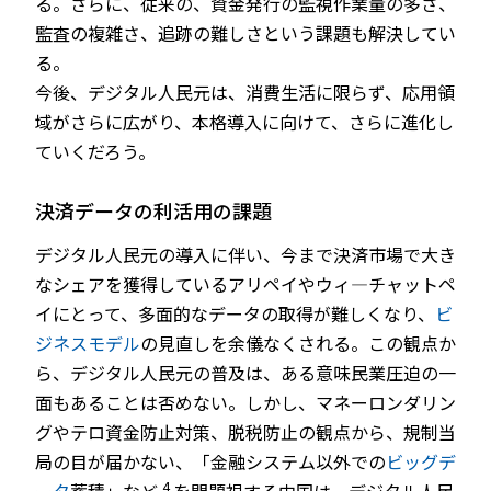
る。さらに、従来の、資金発行の監視作業量の多さ、
監査の複雑さ、追跡の難しさという課題も解決してい
る。
今後、デジタル人民元は、消費生活に限らず、応用領
域がさらに広がり、本格導入に向けて、さらに進化し
ていくだろう。
決済データの利活用の課題
デジタル人民元の導入に伴い、今まで決済市場で大き
なシェアを獲得しているアリペイやウィ―チャットペ
イにとって、多面的なデータの取得が難しくなり、
ビ
ジネスモデル
の見直しを余儀なくされる。この観点か
ら、デジタル人民元の普及は、ある意味民業圧迫の一
面もあることは否めない。しかし、マネーロンダリン
グやテロ資金防止対策、脱税防止の観点から、規制当
局の目が届かない、「金融システム以外での
ビッグデ
4
ータ
蓄積」など
を問題視する中国は、デジタル人民