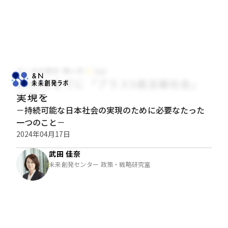
データの見方･使い方
社会
2050年までに「プラス5歳活躍社会」
実現を
－持続可能な日本社会の実現のために必要なたった
一つのこと－
2024年04月17日
武田 佳奈
未来創発センター 政策・戦略研究室