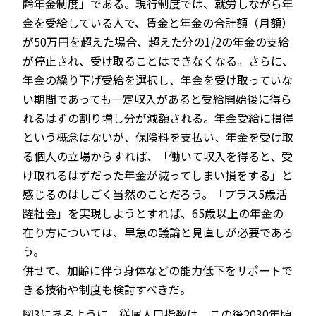
齢年金制度」である。現行制度では、就労しながら年
金を受給している人で、賃金と年金の合計額（月額）
が50万円を超えた場合、超えた分の1/2の年金の支給
が停止され、受け取ることはできなくなる。さらに、
年金の繰り下げ受給を選択し、年金を受け取っていな
い期間であっても一定収入があると受給開始後に得ら
れるはずの割り増し分が減額される。年金受給に損得
という概念はないが、保険料を支払い、年金を受け取
る個人の立場からすれば、「働いて収入を得ると、受
け取れるはずだった年金が減ってしまい損をする」と
感じるのはしごく当然のことだろう。「プラス5歳活
躍社会」を実現しようとすれば、65歳以上の年金の
在り方については、早急の議論と見直しが必要であろ
う。
併せて、加齢に伴う身体などの能力低下をサポートで
きる技術や制度も検討すべきだ。
図3にあるように、従属人口指数は、この後2030年頃