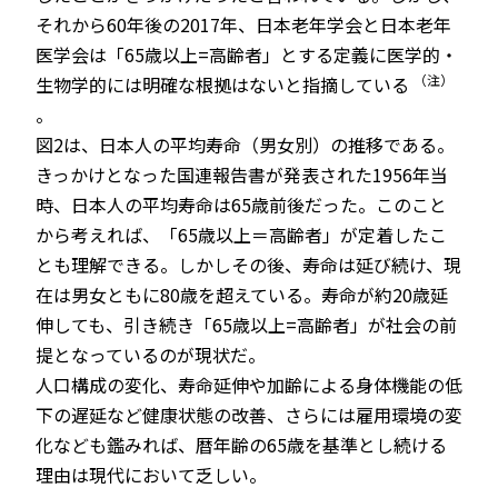
それから60年後の2017年、日本老年学会と日本老年
医学会は「65歳以上=高齢者」とする定義に医学的・
（注）
生物学的には明確な根拠はないと指摘している
。
図2は、日本人の平均寿命（男女別）の推移である。
きっかけとなった国連報告書が発表された1956年当
時、日本人の平均寿命は65歳前後だった。このこと
から考えれば、「65歳以上＝高齢者」が定着したこ
とも理解できる。しかしその後、寿命は延び続け、現
在は男女ともに80歳を超えている。寿命が約20歳延
伸しても、引き続き「65歳以上=高齢者」が社会の前
提となっているのが現状だ。
人口構成の変化、寿命延伸や加齢による身体機能の低
下の遅延など健康状態の改善、さらには雇用環境の変
化なども鑑みれば、暦年齢の65歳を基準とし続ける
理由は現代において乏しい。