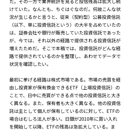
た。その一方で業界統計を見ると投信残高は拡大し続
けていた。なんとも、ちぐはぐなのだ。何故こんな状
況が生じるかと言うと、従来（契約型）公募投資信託
（以下、単に投資信託という）の大半を占めていたの
は、証券会社や銀行が販売していた投資信託であった
が、今では、それ以外の経路で提供される投資信託が
増えたためだ。そこで本稿では、投資信託がどんな経
路で提供されているのかを整理し、あわせてデータで
状況を確認したい。
最初に挙げる経路は株式市場である。市場の売買を経
由し投資家が保有換金できるETF（上場投資信託）の
ことで、日中に売買ができる点で他の投資信託と大き
く異なる。また、保有者も大きく異なる。他の投資信
託は主として個人が保有しているのに対して、ETFの
場合はむしろ法人が多い。日銀が2010年に買い入れ
を開始して以降、ETFの残高は急拡大している。ま