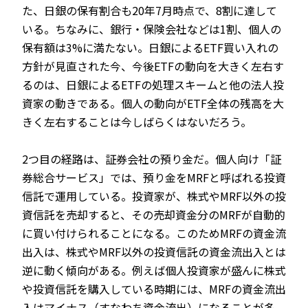
た、日銀の保有割合も20年7月時点で、8割に達して
いる。ちなみに、銀行・保険会社などは1割、個人の
保有額は3%に満たない。日銀によるETF買い入れの
方針が見直された今、今後ETFの動向を大きく左右す
るのは、日銀によるETFの処理スキームと他の法人投
資家の動きである。個人の動向がETF全体の残高を大
きく左右することは今しばらくはないだろう。
2つ目の経路は、証券会社の預り金だ。個人向け「証
券総合サービス」では、預り金をMRFと呼ばれる投資
信託で運用している。投資家が、株式やMRF以外の投
資信託を売却すると、その売却資金分のMRFが自動的
に買い付けられることになる。このためMRFの資金流
出入は、株式やMRF以外の投資信託の資金流出入とは
逆に動く傾向がある。例えば個人投資家が盛んに株式
や投資信託を購入している時期には、MRFの資金流出
入はマイナス（すなわち資金流出）になることが多