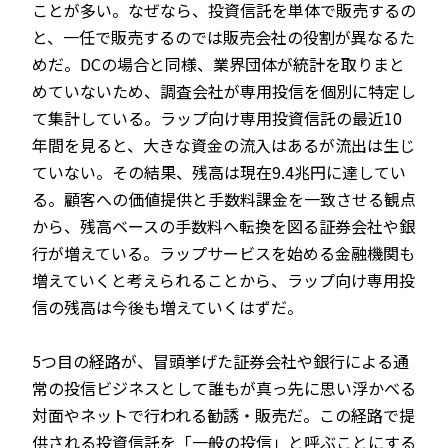
ことが多い。なぜなら、投資信託を単体で販売するの
と、一任で販売するのでは販売会社の役割が異なるた
めだ。DCの場合と同様、業界団体が統計を取りまと
めていないため、調査会社が専用投信を個別に特定し
て集計している。ラップ向け専用投資信託の最近10
年間を見ると、大きな資金の流入はあるが流出は生じ
ていない。その結果、残高は現在9.4兆円に達してい
る。顧客への価値提供と手数料課金を一致させる観点
から、残高ベースの手数料へ転換を図る証券会社や銀
行が増えている。ラップサービスを始める金融機関も
増えていくと考えられることから、ラップ向け専用投
信の残高は今後も増えていくはずだ。
5つ目の経路が、冒頭挙げた証券会社や銀行による通
常の投信ビジネスとして誰もが真っ先に思い浮かべる
対面やネットで行われる勧誘・販売だ。この経路で提
供される投資信託を「一般の投信」と呼ぶことにする