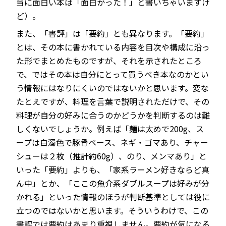
当に面白い本は「面白かった！」と書いちゃいますけ
ど）。
また、「書評」は「要約」とも異なります。「要約」
とは、その本に書かれている内容を目次や構成に沿っ
た形でまとめたものですが、それを示されたところ
で、ではその本は自分にとって買うべき本なのかとい
う情報にはなりにくいのではないかと思います。変な
たとえですが、料理を言葉で説明されただけで、その
料理が自分の好みに合うのかどうかを判断するのは難
しくないでしょうか。例えば「麺は太めで200g、ス
ープは白濁色で豚骨ベース、ネギ・ゴマあり、チャー
シューは２枚（推計約60g）、のり、メンマあり」と
いった「要約」よりも、「家系ラーメン好きならど真
ん中」とか、「ここの魚介系ダブルスープは好みが分
かれる」といった情報のほうが判断基準としては役に
立つのではないかと思います。そういうわけで、この
書評では要約はあまり重視しません。要約が気になる