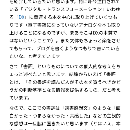
を紹介していきたいと思います。特に昨今注目されて
いる「デジタル・トランスフォーメーション」いわゆ
る「
DX
」に関連する本を中心に取り上げていくつも
りです（電子書籍になっていないアナログな本も取り
JP
EN
上げることになるのですが、まあそこはDXの本質で
はないということで）。また文体もちょっと楽をさせ
てもらって、ブログを書くようなつもりで書いていき
たいな、と考えています。
さて「書評」というものについての個人的な考えをち
ょっと述べたいと思います。結論からいえば「書評」
とは、「その書評を読んだ人がその本を買うべきかど
うかの判断基準となる情報を提供するもの」だと考え
ています。
なので、ここでの書評は「読書感想文」のような「面
白かった・つまらなかった・共感した」などの主観的
な感想は一旦脇に置きたいと思います（とはいえ、本