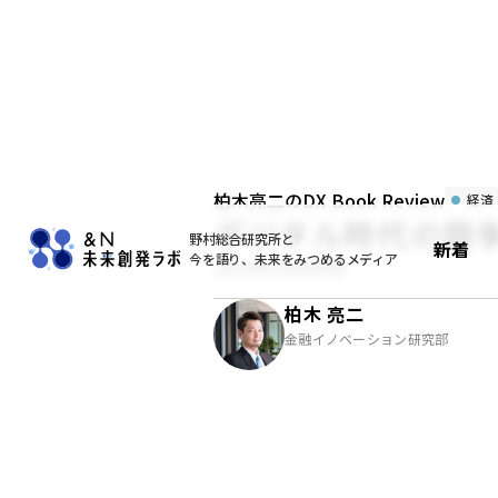
柏木亮二のDX Book Review
経済
デジタル時代の競
野村総合研究所と
新着
今を語り、未来をみつめるメディア
2019年10月09日
柏木 亮二
金融イノベーション研究部