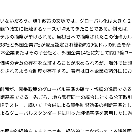
いないだろう。競争政策の文脈では、グローバル化は大きく２
競争政策に抵触するケースが増えてきたことである。例えば、20
テルの摘発が挙げられる。当初日本で摘発されたこの価格カル
38社と外国企業7社が違反認定され総額約29億ドルの罰金を
日本企業またはその子会社と、外国企業14社に対して約17億ユ
価格の合意の存在を立証することが求められるが、海外では談
なされるような制度が存在する。著者は日本企業の諸外国にお
側面が、競争政策のグローバル基準の確立・協調の進展である
判断基準である。先ごろ、地方銀行同士の統合に対する公正取
NIPテスト」、続いて「合併による競争制限効果の判断基準とし
よるグローバルスタンダードに則った評価基準を適用したに過ぎな
の歴史的経緯をふまえつつも、経済的につながっている諸外国