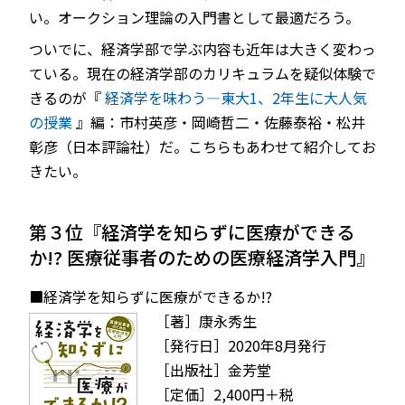
い。オークション理論の入門書として最適だろう。
ついでに、経済学部で学ぶ内容も近年は大きく変わっ
ている。現在の経済学部のカリキュラムを疑似体験で
きるのが『
経済学を味わう—東大1、2年生に大人気
の授業
』編：市村英彦・岡崎哲二・佐藤泰裕・松井
彰彦（日本評論社）だ。こちらもあわせて紹介してお
きたい。
第３位『経済学を知らずに医療ができる
か!? 医療従事者のための医療経済学入門』
■経済学を知らずに医療ができるか!?
［著］康永秀生
［発行日］2020年8月発行
［出版社］金芳堂
［定価］2,400円＋税