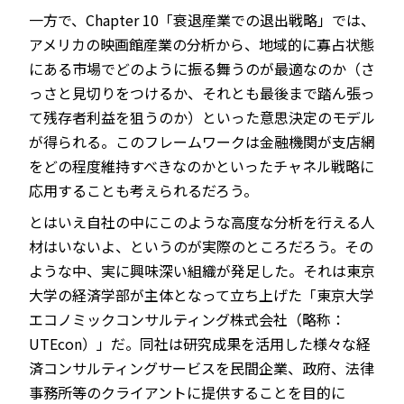
一方で、Chapter 10「衰退産業での退出戦略」では、
アメリカの映画館産業の分析から、地域的に寡占状態
にある市場でどのように振る舞うのが最適なのか（さ
っさと見切りをつけるか、それとも最後まで踏ん張っ
て残存者利益を狙うのか）といった意思決定のモデル
が得られる。このフレームワークは金融機関が支店網
をどの程度維持すべきなのかといったチャネル戦略に
応用することも考えられるだろう。
とはいえ自社の中にこのような高度な分析を行える人
材はいないよ、というのが実際のところだろう。その
ような中、実に興味深い組織が発足した。それは東京
大学の経済学部が主体となって立ち上げた「東京大学
エコノミックコンサルティング株式会社（略称：
UTEcon）」だ。同社は研究成果を活用した様々な経
済コンサルティングサービスを民間企業、政府、法律
事務所等のクライアントに提供することを目的に