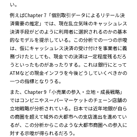
い。
例えばChapter 7「個別取引データによるリテール決
済需要の推定」では、現在乱立気味のキャッシュレス
決済手段がどのように利用者に選択されるのかの基本
的なモデルを提示している。この分析での一つの示唆
は、仮にキャッシュレス決済の受け付けを事業者に義
務づけたとしても、現金での決済は一定程度残るだろ
うといったものがあったりする。これは銀行にとって
ATMなどの現金インフラを今後どうしていくべきかの
一つの指標となりうる。
また、Chapter 9「小売業の参入・立地・成長戦略」
ではコンビニやスーパーマーケットのチェーン店舗の
立地戦略が分析されている。日本では近年地銀が自ら
の商圏を超えて域外の大都市への支店進出を進めてい
るが、この分析からこのような大都市商圏への参入に
対する示唆が得られるだろう。