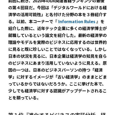
前回に続き、2020年のDX関連書籍ランキングの最後
の第４回目だ。今回は「デジタルワールドにおける経
済学の活用可能性」と名付けた分野の本を３冊紹介す
る。以前、本コーナーで『
Information Rules
』を
JP
EN
紹介した際に、近年テック企業に多くの経済学博士が
就職しているという論文を紹介した。最新の経済学の
理論やモデルを実際のビジネスに応用するのは世界的
に見ると既に珍しいことではなくなっている。しかし
日本の状況を見るに、日本企業は経済学の知見を自ら
のビジネスにあまり活用していないように見える。原
因の一つは、日本のビジネスパーソンの持つ「経済
学」に対するイメージが「古い経済学」のままとどま
っているからではないだろうか。ここに挙げた本で、
少しでも経済学に対する認識がアップデートされるこ
とを願っている。
第１位『進化するビジネスの実証分析 経