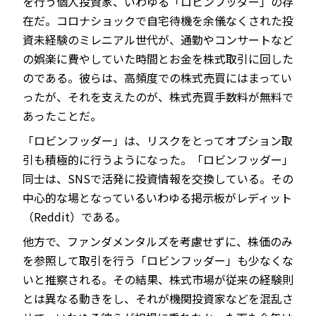
を行う個人投資家、いわゆる「ロビンフッダー」の存
在だ。コロナショックで自宅待機を余儀なくされた投
資未経験のミレニアル世代が、通勤やコンサートなど
の娯楽に費やしていた時間とお金を株式取引に回した
のである。彼らは、高頻度での株式売買にはまってい
ったが、それを支えたのが、株式売買手数料が無料で
あったことだ。
「ロビンフッダー」は、リスクをとってオプション取
引も積極的に行うようになった。「ロビンフッダー」
同士は、SNSで活発に投資情報を交換している。その
中心的な場となっているいわゆる掲示板がレディット
（Reddit）である。
他方で、ファンダメンタルズを考慮せずに、株価のみ
を参照して取引を行う「ロビンフッダー」も少なくな
いと推察される。その結果、株式市場が従来の経験則
とは異なる動きをし、それが機関投資家などを混乱さ