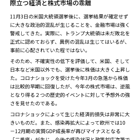
際立つ経済と株式市場の乖離
11月3日の米国大統領選挙後に、選挙結果が確定せず
に大きな政治的混乱が生じることを、金融市場は強く
JP
EN
警戒してきた。実際に、トランプ大統領は未だ敗北を
正式に認めておらず、異例の混乱は生じてはいるが、
事前に心配されていた程ではない。
そのため、不確実性の低下を評価して、米国、そして
日本など米国以外でも、選挙後に株価は大きく上昇し
た。コロナショックを受けた今年3月の急落から株価
は比較的早期に回復したが、今年の株式市場は、逆風
となり得る２つの歴史的イベントに対して予想外の強
さを見せたのである。
コロナショックによって生じた経済的損失は非常に大
きいものだ。また、感染再拡大によって欧州では10
－12月期の実質GDP成長率が再びマイナスとなる
「二番底」が生じ、今後の感染状況と政策対応次第で