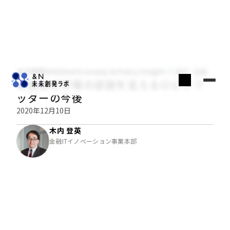
木内登英のGlobal Economy & Policy Insight
経済・金融
米国株式市場の逆説を支えるロビンフ
ッダーの今後
2020年12月10日
木内 登英
金融ITイノベーション事業本部