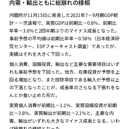
内需・輸出ともに総崩れの様相
内閣府が11月15日に発表した2021年7－9月期GDP統
計・一次速報で、実質GDPは前期比－0.8％、前期比
JP
EN
年率－3.0％と2四半期ぶりのマイナス成長となった。
事前予想の平均値は前期比年率－0.56％（日本経済研
究センター、ESPフォーキャスト調査）であったが、
実績はそれを大きく下回った。
個人消費、設備投資、輸出など主要な需要項目はいず
れも事前予想を下回った。他方、在庫投資が予想を上
回る増加となり、また控除項目である輸入が予想以上
の下落となったことが、成長率のさらなる下振れをな
んとか食い止めた形だ。
実質個人消費が前期比－1.1％、実質設備投資が前期
比－3.8％、実質輸出が前期比－2.1％と、主要な内
需、輸出がいずれも大きなマイナス成長となる、いわ
ば総崩れの様相となった。