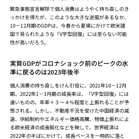
緊急事態宣言解除で個人消費はようやく持ち直しのき
っかけを得たが、このような大きな逆風があるなか、
10－12月期のGDPは、今春から夏場にかけて欧米諸
国で見られたような「V字型回復」には至らない可能
性が高いだろう。
実質GDPがコロナショック前のピークの水
準に戻るのは2023年後半
個人消費の持ち直しをけん引役に、2021年10－12月
期、2022年1－3月期の成長率は、「V字型回復」には
遠いものの、年率＋３～４％程度と上振れることが予
想される。しかし、不動産不況を受けた中国経済の減
速、供給制約やエネルギー価格高騰、物価上振れによ
る欧米経済の成長鈍化などを映して、世界経済は
2022年の半ばにかけて、成長ペースを一時的に落と