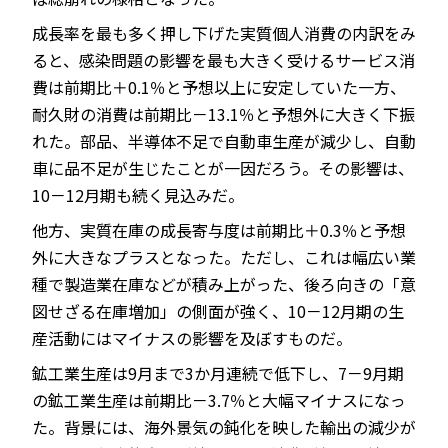
成長率を最も多く押し下げた実質個人消費の内訳をみ
ると、感染問題の影響を最も大きく受けるサービス消
費は前期比＋0.1％と予想以上に安定していた一方、
耐久財の消費は前期比－13.1％と予想外に大きく下振
れた。部品、半導体不足で自動車生産が減少し、自動
車に品不足が生じたことが一因だろう。その影響は、
10－12月期も続く見込みだ。
他方、実質在庫の成長寄与度は前期比＋0.3％と予想
外に大きなプラスとなった。ただし、これは幅広い業
種で製造業在庫などが積み上がった、後ろ向きの「意
図せざる在庫増加」の側面が強く、10－12月期の生
産活動にはマイナスの影響を及ぼすものだ。
鉱工業生産は9月まで3か月連続で低下し、7－9月期
の鉱工業生産は前期比－3.7％と大幅マイナスになっ
た。背景には、海外景気の鈍化を映した輸出の減少が