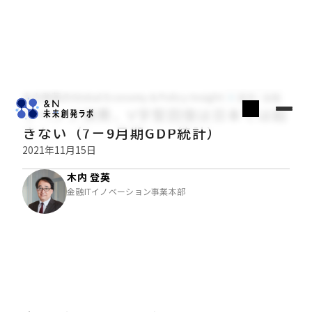
木内登英のGlobal Economy & Policy Insight
経済・金融
リベンジ消費、V字型回復は日本では起
きない（7－9月期GDP統計）
2021年11月15日
木内 登英
金融ITイノベーション事業本部