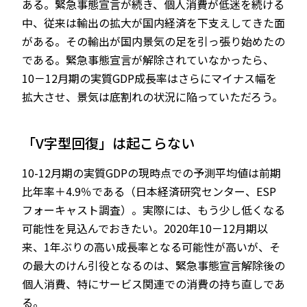
ある。緊急事態宣言が続き、個人消費が低迷を続ける
中、従来は輸出の拡大が国内経済を下支えしてきた面
がある。その輸出が国内景気の足を引っ張り始めたの
である。緊急事態宣言が解除されていなかったら、
10－12月期の実質GDP成長率はさらにマイナス幅を
拡大させ、景気は底割れの状況に陥っていただろう。
「V字型回復」は起こらない
10-12月期の実質GDPの現時点での予測平均値は前期
比年率＋4.9％である（日本経済研究センター、ESP
フォーキャスト調査）。実際には、もう少し低くなる
可能性を見込んでおきたい。2020年10－12月期以
来、1年ぶりの高い成長率となる可能性が高いが、そ
の最大のけん引役となるのは、緊急事態宣言解除後の
個人消費、特にサービス関連での消費の持ち直しであ
る。