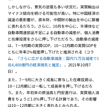
しかしながら、景気の逆風も多い状況だ。実質輸出は
マイナス傾向を続ける可能性が高い。特に中国経済の
減速の悪影響が、資本財、中間財の輸出を中心に顕著
に表れるだろう。さらに、10月を中心に、半導体など
自動車関連部品不足による自動車の減産が、個人消費
と在庫投資をさらに押し下げただろう。自動車の減産
は、7－9月期の実質GDP、10－12月期の実質GDPを
ともに年率2％程度押し下げたと推測される（コラ
ム、
「さらに広がる自動車減産：国内71万台減産で1
兆4,400億円の経済損失と推定」
、2021年10月7
日）。
また、7－9月に大きく成長に寄与した在庫投資は、
10－12月期には一転して成長率を押し下げるだろ
う。また、年初来の原油高と円安進行は、実質個人消
費をちょうど1.0％押し下げる計算であり、その影響
は10－12月期に大きく表れるとみられる。