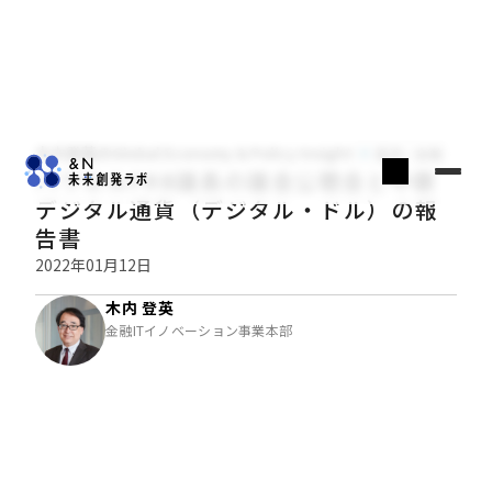
木内登英のGlobal Economy & Policy Insight
経済・金融
パウエルFRB議長の議会公聴会と中銀
デジタル通貨（デジタル・ドル）の報
告書
2022年01月12日
木内 登英
金融ITイノベーション事業本部