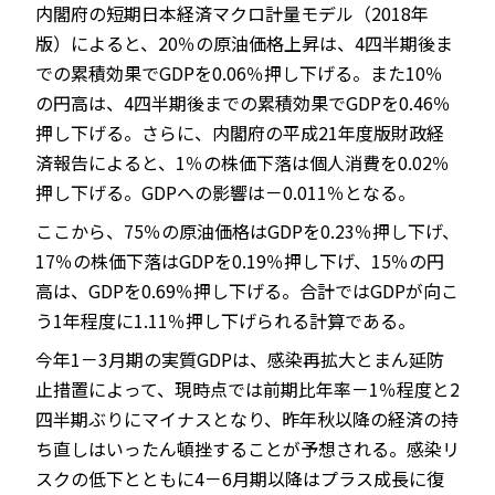
内閣府の短期日本経済マクロ計量モデル（2018年
版）によると、20％の原油価格上昇は、4四半期後ま
での累積効果でGDPを0.06％押し下げる。また10％
の円高は、4四半期後までの累積効果でGDPを0.46％
押し下げる。さらに、内閣府の平成21年度版財政経
済報告によると、1％の株価下落は個人消費を0.02％
押し下げる。GDPへの影響は－0.011％となる。
ここから、75％の原油価格はGDPを0.23％押し下げ、
17％の株価下落はGDPを0.19％押し下げ、15％の円
高は、GDPを0.69％押し下げる。合計ではGDPが向こ
う1年程度に1.11％押し下げられる計算である。
今年1－3月期の実質GDPは、感染再拡大とまん延防
止措置によって、現時点では前期比年率－1％程度と2
四半期ぶりにマイナスとなり、昨年秋以降の経済の持
ち直しはいったん頓挫することが予想される。感染リ
スクの低下とともに4－6月期以降はプラス成長に復