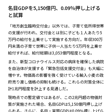
名目GDPを5,150億円、0.09％押し上げる
と試算
「地方創生臨時交付金」以外では、子育て低所得世帯
の支援が行われ、交付金とは別に子ども１人あたり5
万円の給付を上乗せして実施する方向だ。年収300万
円未満の子育て世帯に子供一人当たり5万円を上乗せ
給付すれば、給付総額は3,053億円程度となる。
また、新型コロナウイルス対応の病床を確保した病院
を自治体が支援する「緊急包括支援交付金」も大幅に
増やす。物価高の影響を強く受けている輸入小麦の政
府売り渡し価格の抑制も続ける。これらの対策全体に
計1兆円程度を計上する見通しだ。
現時点での暫定値ではあるが、この2兆円超の物価対
策が実施された場合、名目GDPは5,150億円押し上げ
られる。さらに、名目・実質GDPは0.09％押し上げら