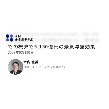
木内登英のGlobal Economy & Policy Insight
経済・金融
物価高対策は2兆円超の見込み：現時点
での概算で5,150億円の景気浮揚効果
2023年03月20日
木内 登英
金融ITイノベーション事業本部