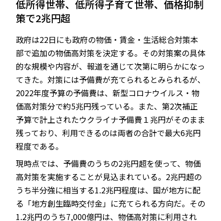
低所得世帯、低所得子育て世帯、価格抑制
策で2兆円超
政府は22日にも政府の物価・賃金・生活総合対策本
JP
EN
部で追加の物価高対策を決定する。その対策案の具体
的な規模や内容が、報道を通じて次第に明らかになっ
てきた。対策には予備費が充てられるとみられるが、
2022年度予算の予備費は、新型コロナウイルス・物
価高対策分で約5兆円残っている。また、第2次補正
予算で計上されたウクライナ予備費１兆円がそのまま
残っており、利用できるのは両者の合計で最大6兆円
程度である。
現時点では、予備費のうちの2兆円超を使って、物価
高対策を実施することが見込まれている。2兆円超の
うち半分強に相当する1.2兆円程度は、国が地方に配
る「地方創生臨時交付金」に充てられる方向だ。その
1.2兆円のうち7,000億円は、物価高対策に利用され