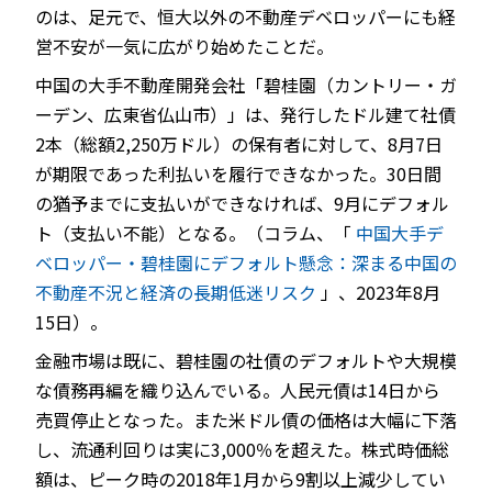
のは、足元で、恒大以外の不動産デベロッパーにも経
営不安が一気に広がり始めたことだ。
中国の大手不動産開発会社「碧桂園（カントリー・ガ
ーデン、広東省仏山市）」は、発行したドル建て社債
2本（総額2,250万ドル）の保有者に対して、8月7日
が期限であった利払いを履行できなかった。30日間
の猶予までに支払いができなければ、9月にデフォル
ト（支払い不能）となる。（コラム、「
中国大手デ
ベロッパー・碧桂園にデフォルト懸念：深まる中国の
不動産不況と経済の長期低迷リスク
」、2023年8月
15日）。
金融市場は既に、碧桂園の社債のデフォルトや大規模
な債務再編を織り込んでいる。人民元債は14日から
売買停止となった。また米ドル債の価格は大幅に下落
し、流通利回りは実に3,000％を超えた。株式時価総
額は、ピーク時の2018年1月から9割以上減少してい