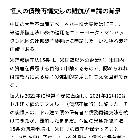
恒大の債務再編交渉の難航が申請の背景
中国の大手不動産デベロッパー恒大集団は17日に、
JP
EN
米連邦破産法15条の適用をニューヨーク・マンハッ
タン地区の連邦破産裁判所に申請した。いわゆる破産
申請である。
米連邦破産法15条は、米国籍以外の企業が、米国内
の資産を保護する目的で申請するもので、認められれ
ば債権者による資産の強制的な差し押さえを回避でき
る。
恒大は2021年に経営不安に直面し、2021年12月には
ドル建て債のデフォルト（債務不履行）に陥った。そ
の後恒大は、ドル建て債の保有者と債務再編交渉を続
けてきたが、難航したままだ。今回の米連邦破産法
15条の適用申請は、米国での資産を保全すること
で、8月28日に予定している外貨建て債券の保有者と