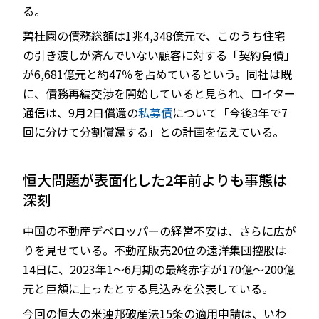
る。
碧桂園の債務総額は1兆4,348億元で、このうち住宅
の引き渡しが済んでいない顧客に対する「契約負債」
が6,681億元と約47％を占めているという。同社は既
に、債務再編交渉を開始していると見られ、ロイター
通信は、9月2日償還の
私募債
について「今後3年で7
回に分けて分割償還する」との計画を伝えている。
恒大問題が表面化した2年前よりも事態は
深刻
中国の不動産デベロッパーの経営不安は、さらに広が
りを見せている。不動産販売20位の遠洋集団控股は
14日に、2023年1～6月期の最終赤字が170億～200億
元と巨額に上ったとする見込みを公表している。
今回の恒大の米連邦破産法15条の適用申請は、いわ