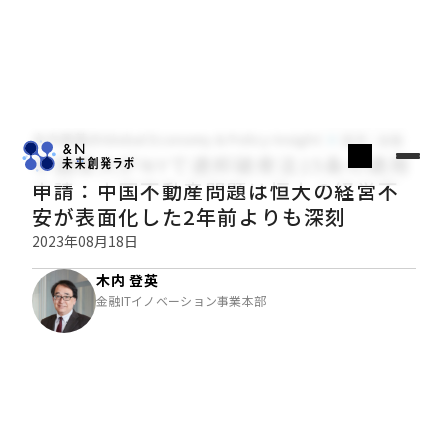
木内登英のGlobal Economy & Policy Insight
経済・金融
中国恒大がNYで連邦破産法15条の適用
申請：中国不動産問題は恒大の経営不
安が表面化した2年前よりも深刻
2023年08月18日
木内 登英
金融ITイノベーション事業本部