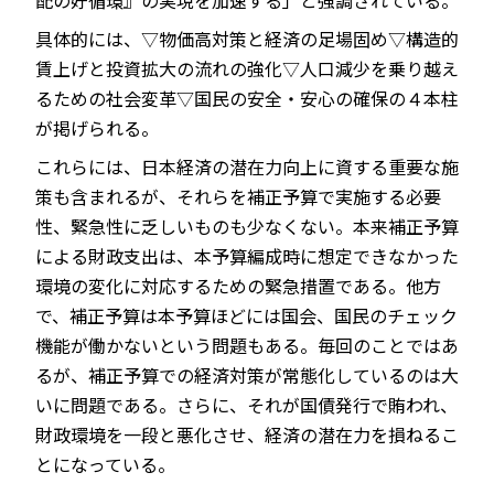
配の好循環』の実現を加速する」と強調されている。
具体的には、▽物価高対策と経済の足場固め▽構造的
賃上げと投資拡大の流れの強化▽人口減少を乗り越え
るための社会変革▽国民の安全・安心の確保――の４本柱
が掲げられる。
これらには、日本経済の潜在力向上に資する重要な施
策も含まれるが、それらを補正予算で実施する必要
性、緊急性に乏しいものも少なくない。本来補正予算
による財政支出は、本予算編成時に想定できなかった
環境の変化に対応するための緊急措置である。他方
で、補正予算は本予算ほどには国会、国民のチェック
機能が働かないという問題もある。毎回のことではあ
るが、補正予算での経済対策が常態化しているのは大
いに問題である。さらに、それが国債発行で賄われ、
財政環境を一段と悪化させ、経済の潜在力を損ねるこ
とになっている。