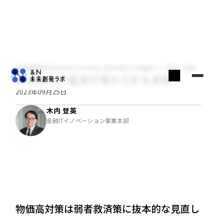
木内登英のGlobal Economy & Policy Insight
経済・金融
岸田首相が経済対策の方針を表明へ
2023年09月25日
木内 登英
金融ITイノベーション事業本部
物価高対策は弱者救済策に抜本的な見直し