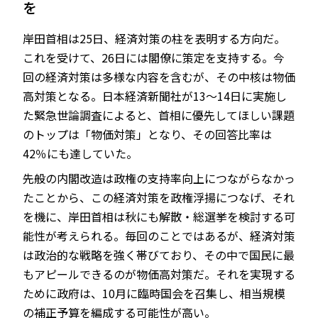
を
岸田首相は25日、経済対策の柱を表明する方向だ。
これを受けて、26日には閣僚に策定を支持する。今
JP
EN
回の経済対策は多様な内容を含むが、その中核は物価
高対策となる。日本経済新聞社が13～14日に実施し
た緊急世論調査によると、首相に優先してほしい課題
のトップは「物価対策」となり、その回答比率は
42％にも達していた。
先般の内閣改造は政権の支持率向上につながらなかっ
たことから、この経済対策を政権浮揚につなげ、それ
を機に、岸田首相は秋にも解散・総選挙を検討する可
能性が考えられる。毎回のことではあるが、経済対策
は政治的な戦略を強く帯びており、その中で国民に最
もアピールできるのが物価高対策だ。それを実現する
ために政府は、10月に臨時国会を召集し、相当規模
の補正予算を編成する可能性が高い。