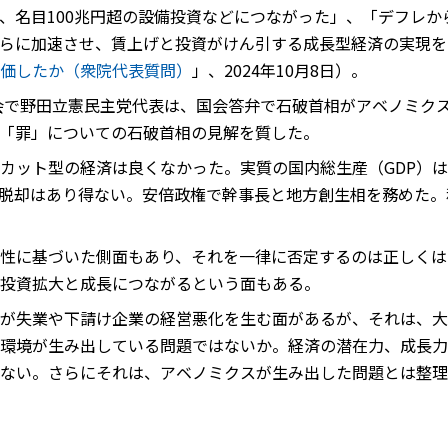
、名目100兆円超の設備投資などにつながった」、「デフレか
らに加速させ、賃上げと投資がけん引する成長型経済の実現を
価したか（衆院代表質問）
」、2024年10月8日）。
論会で野田立憲民主党代表は、国会答弁で石破首相がアベノミク
「罪」についての石破首相の見解を質した。
カット型の経済は良くなかった。実質の国内総生産（GDP）
脱却はあり得ない。安倍政権で幹事長と地方創生相を務めた。
性に基づいた側面もあり、それを一律に否定するのは正しくは
投資拡大と成長につながるという面もある。
が失業や下請け企業の経営悪化を生む面があるが、それは、大
環境が生み出している問題ではないか。経済の潜在力、成長力
ない。さらにそれは、アベノミクスが生み出した問題とは整理