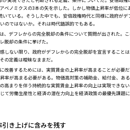
却が実現できたと判断される定義、条件についてだ。安倍政権
アベノミクスの3本の矢を示した。しかし物価上昇率が低位に
続いている。そうした中でも、安倍政権時代と同様に政府がデ
いのではないか。それは時代錯誤的でもある。
は、デフレからの完全脱却の条件について質問が出された。こ
レ脱却の条件に挙げた。
感しない限り、政府がデフレからの完全脱却を宣言することは
その定義は曖昧なままだ。
に改善するためには、実質賃金の上昇率が高まることが必要だ
昇率が高まる必要がある。物価高対策の補助金、給付金、ある
の高まりを伴う持続的な実質賃金上昇率の向上は実現できない
じて労働生産性と経済の潜在力向上を経済政策の最優先課題に
率引き上げに含みを残す