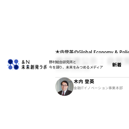
木内登英のGlobal Economy & Policy
衆院選公示：自民
野村総合研究所と
新着
今を語り、未来をみつめるメディア
2024年10月15日
木内 登英
金融ITイノベーション事業本部