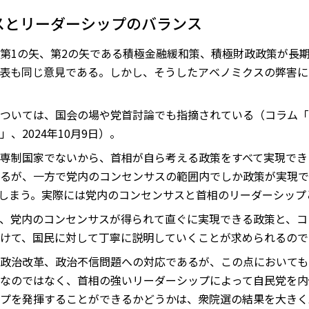
スとリーダーシップのバランス
第1の矢、第2の矢である積極金融緩和策、積極財政政策が長
表も同じ意見である。しかし、そうしたアベノミクスの弊害に
ついては、国会の場や党首討論でも指摘されている（コラム「
」、2024年10月9日）。
専制国家でないから、首相が自ら考える政策をすべて実現でき
るが、一方で党内のコンセンサスの範囲内でしか政策が実現で
しまう。実際には党内のコンセンサスと首相のリーダーシップ
、党内のコンセンサスが得られて直ぐに実現できる政策と、コ
けて、国民に対して丁寧に説明していくことが求められるので
政治改革、政治不信問題への対応であるが、この点においても
なのではなく、首相の強いリーダーシップによって自民党を内
プを発揮することができるかどうかは、衆院選の結果を大きく