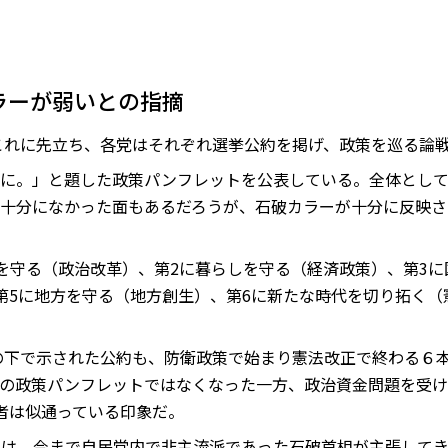
ラーが弱いとの指摘
。これに先立ち、各党はそれぞれ選挙公約を掲げ、政策を巡る論
力に。」と題した政策パンフレットを公表している。全体とし
十分になかった面もあるだろうが、石破カラーが十分に反映さ
を守る（政治改革）、第2に暮らしを守る（経済政策）、第3
第5に地方を守る（地方創生）、第6に新たな時代を切り拓く（
権の下で示された公約も、防衛政策で始まり憲法改正で終わる６本
の政策パンフレットではなくなった一方、政治資金問題を受け
者は似通っている印象だ。
には、今まで自民党内で非主流派であった石破首相が主張して