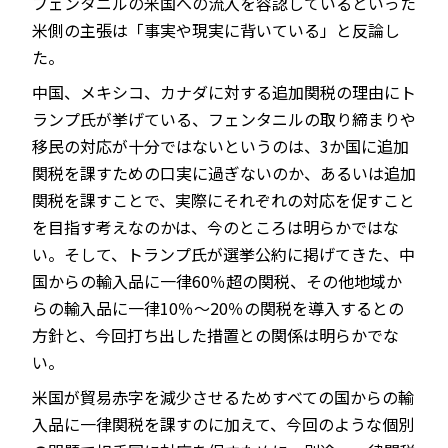
フェンタニルの米国への流入を容認しているといった
米側の主張は「事実や現実に背いている」と反論し
た。
中国、メキシコ、カナダに対する追加関税の理由にト
ランプ氏が挙げている、フェンタニルの取り締まりや
移民の対応が十分ではないというのは、3か国に追加
関税を課すための口実に過ぎないのか、あるいは追加
関税を課すことで、実際にそれぞれの対応を促すこと
を目指す考えなのかは、今のところは明らかではな
い。そして、トランプ氏が選挙公約に掲げてきた、中
国からの輸入品に一律60％超の関税、その他地域か
らの輸入品に一律10％～20％の関税を導入するとの
方針と、今回打ち出した措置との関係は明らかでな
い。
米国が貿易赤字を減少させるためすべての国からの輸
入品に一律関税を課すのに加えて、今回のような個別