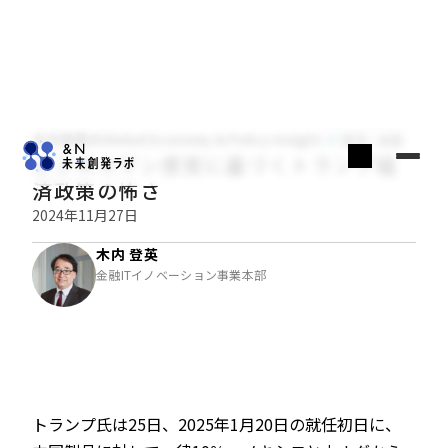
木内登英のGlobal Economy & Policy Insight
経済・金融
ビジネスマン感覚に基づくトランプ経
済政策の怖さ
2024年11月27日
木内 登英
金融ITイノベーション事業本部
トランプ氏は25日、2025年1月20日の就任初日に、