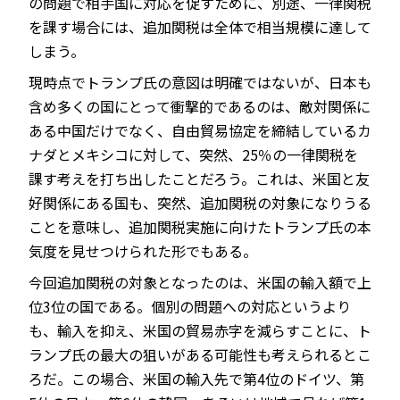
の問題で相手国に対応を促すために、別途、一律関税
を課す場合には、追加関税は全体で相当規模に達して
しまう。
現時点でトランプ氏の意図は明確ではないが、日本も
含め多くの国にとって衝撃的であるのは、敵対関係に
ある中国だけでなく、自由貿易協定を締結しているカ
ナダとメキシコに対して、突然、25％の一律関税を
課す考えを打ち出したことだろう。これは、米国と友
好関係にある国も、突然、追加関税の対象になりうる
ことを意味し、追加関税実施に向けたトランプ氏の本
気度を見せつけられた形でもある。
今回追加関税の対象となったのは、米国の輸入額で上
位3位の国である。個別の問題への対応というより
も、輸入を抑え、米国の貿易赤字を減らすことに、ト
ランプ氏の最大の狙いがある可能性も考えられるとこ
ろだ。この場合、米国の輸入先で第4位のドイツ、第