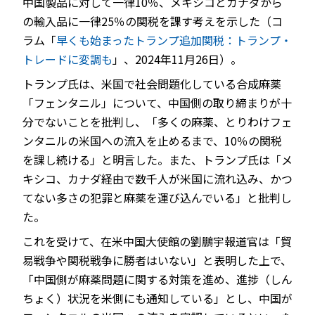
中国製品に対して一律10％、メキシコとカナダから
の輸入品に一律25％の関税を課す考えを示した（コ
ラム「
早くも始まったトランプ追加関税：トランプ・
トレードに変調も
」、2024年11月26日）。
JP
EN
トランプ氏は、米国で社会問題化している合成麻薬
「フェンタニル」について、中国側の取り締まりが十
分でないことを批判し、「多くの麻薬、とりわけフェ
ンタニルの米国への流入を止めるまで、10％の関税
を課し続ける」と明言した。また、トランプ氏は「メ
キシコ、カナダ経由で数千人が米国に流れ込み、かつ
てない多さの犯罪と麻薬を運び込んでいる」と批判し
た。
これを受けて、在米中国大使館の劉鵬宇報道官は「貿
易戦争や関税戦争に勝者はいない」と表明した上で、
「中国側が麻薬問題に関する対策を進め、進捗（しん
ちょく）状況を米側にも通知している」とし、中国が