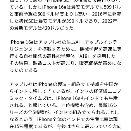
ている。しかしiPhone 16eは最安モデルでも599ドル
と事前予想の500ドル程度よりも高い。2016年に発売
した初代SEは最安モデルが399ドルであり、2022年
JP
EN
の最新モデルは429ドルだった。
iPhone 16eはアップル社の生成AI「アップルインテ
リジェンス」を搭載するために、機械学習を高速に実
行する自社開発の高性能半導体「A18」を採用した。
その結果、製造コストが高まり、販売価格が高めにな
ったのである。
アップル社はiPhoneの製造・組み立て拠点を中国か
らインドに移してきているが、インドの経済紙エコノ
ミック・タイムズは、iPhone 16eもインドでも生産
される、と報じている。上位機種も含め、最新16シ
リーズの全5機種が、インドで組み立てられることに
なるという。iPhone全体のインドでの生産比率は現
在15％程度であるが、今後はさらに高まっていく方向