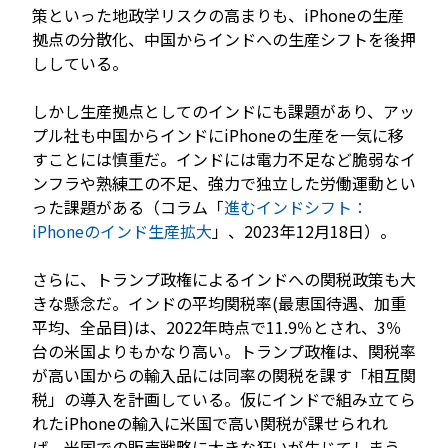
策といった地政学リスクの高まりも、iPhoneの生産
拠点の分散化、中国からインドへの生産シフトを後押
ししている。
しかし生産拠点としてのインドにも課題があり、アッ
プル社も中国からインドにiPhoneの生産を一気に移
すことには慎重だ。インドには電力不足など脆弱なイ
ンフラや熟練工の不足、強力で独立した労働運動とい
った課題がある（コラム「
進むインドシフト：
iPhoneのインド生産拡大
」、2023年12月18日）。
さらに、トランプ政権によるインドへの関税政策も大
きな懸念だ。インドの平均関税率(最恵国待遇、加重
平均、全品目)は、2022年時点で11.9％とされ、3％
台の米国よりもかなり高い。トランプ政権は、関税率
が高い国からの輸入品には同率の関税を課す「相互関
税」の導入を計画している。仮にインドで組み立てら
れたiPhoneの輸入に米国で高い関税が課せられれ
ば、米国での販売戦略に大きな狂いが生じてしまう。