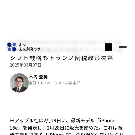
木内登英のGlobal Economy & Policy Insight
経済・金融
iPhone生産拠点の中国からインドへの
シフト戦略もトランプ関税政策次第
2025年03月07日
木内 登英
金融ITイノベーション事業本部
米アップル社は2月19日に、最新モデル「iPhone
16e」を発表し、2月28日に販売を始めた。これは廉
価モデルである「iPhone SE」の後継と位置付けられ