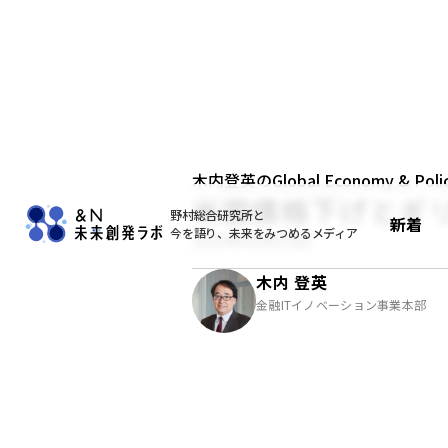
木内登英のGlobal Economy & Policy
米国債格下げとギ
野村総合研究所と
新着
今を語り、未来をみつめるメディア
2025年05月19日
木内 登英
金融ITイノベーション事業本部