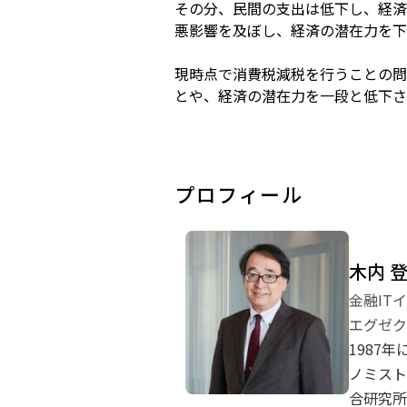
その分、民間の支出は低下し、経済
悪影響を及ぼし、経済の潜在力を下
現時点で消費税減税を行うことの問
とや、経済の潜在力を一段と低下さ
プロフィール
木内 
金融IT
エグゼク
1987
ノミスト
合研究所