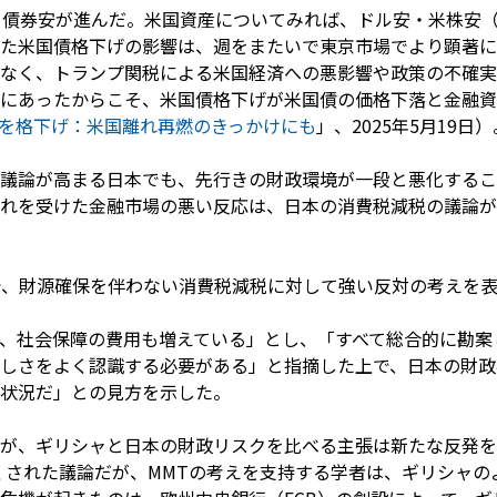
・債券安が進んだ。米国資産についてみれば、ドル安・米株安
した米国債格下げの影響は、週をまたいで東京市場でより顕著
なく、トランプ関税による米国経済への悪影響や政策の不確実
にあったからこそ、米国債格下げが米国債の価格下落と金融資
を格下げ：米国離れ再燃のきっかけにも
」、2025年5月19日）
議論が高まる日本でも、先行きの財政環境が一段と悪化するこ
れを受けた金融市場の悪い反応は、日本の消費税減税の議論が
で、財源確保を伴わない消費税減税に対して強い反対の考えを
、社会保障の費用も増えている」とし、「すべて総合的に勘案
しさをよく認識する必要がある」と指摘した上で、日本の財政
状況だ」との見方を示した。
が、ギリシャと日本の財政リスクを比べる主張は新たな反発を
くされた議論だが、MMTの考えを支持する学者は、ギリシャの