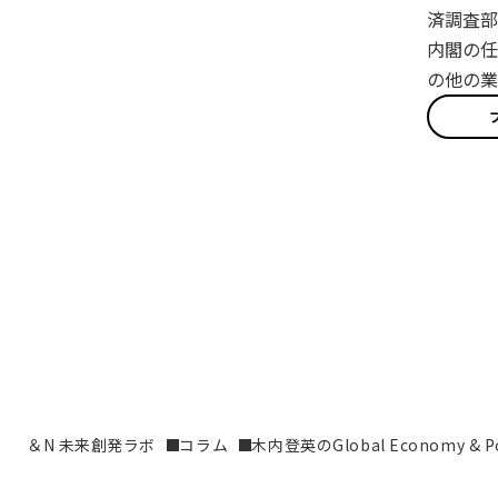
済調査部
内閣の任
の他の業
＆N 未来創発ラボ
コラム
木内登英のGlobal Economy & Pol