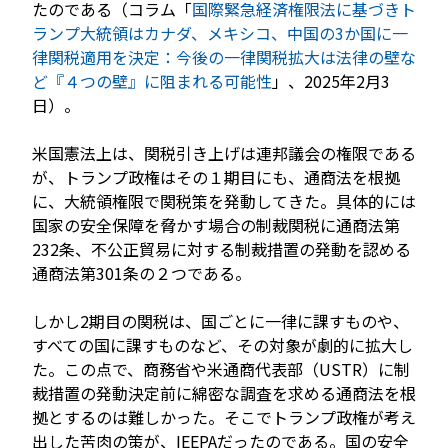
たのである（コラム「
国際緊急経済権限法に基づきト
ランプ大統領はカナダ、メキシコ、中国の3か国に一
律関税適用を決定：今後の一律関税拡大は法律の壁な
ど『４つの壁』に阻まれる可能性
」、2025年2月3
日）。
米国憲法上は、関税引き上げは連邦議会の権限である
が、トランプ政権はその１期目にも、通商法を根拠
に、大統領権限で関税策を発動してきた。具体的には
国家の安全保障を脅かす場合の制裁関税に通商法第
232条、不公正貿易に対する制裁措置の発動を認める
通商法第301条の２つである。
しかし2期目の関税は、国ごとに一律に課すものや、
すべての国に課すものなど、その対象が劇的に拡大し
た。この点で、商務省や米通商代表部（USTR）に制
裁措置の発動決定前に綿密な調査を求める通商法を根
拠とするのは難しかった。そこでトランプ政権が考え
出した苦肉の策が、IEEPAだったのである。国の安全