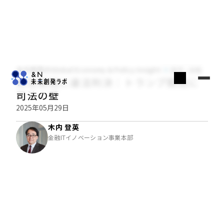
木内登英のGlobal Economy & Policy Insight
経済・金融
相互関税に違法判決：トランプ関税に
司法の壁
2025年05月29日
木内 登英
金融ITイノベーション事業本部