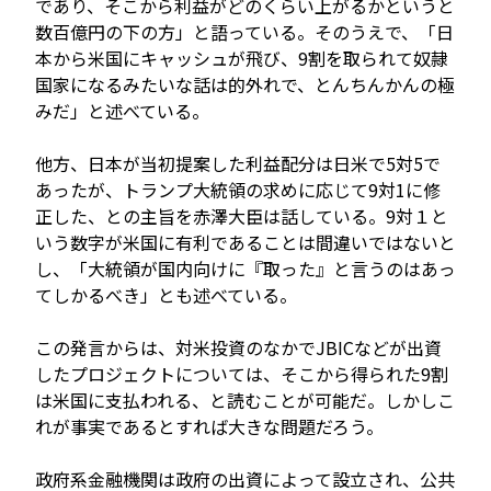
であり、そこから利益がどのくらい上がるかというと
数百億円の下の方」と語っている。そのうえで、「日
本から米国にキャッシュが飛び、9割を取られて奴隷
国家になるみたいな話は的外れで、とんちんかんの極
みだ」と述べている。
他方、日本が当初提案した利益配分は日米で5対5で
あったが、トランプ大統領の求めに応じて9対1に修
正した、との主旨を赤澤大臣は話している。9対１と
いう数字が米国に有利であることは間違いではないと
し、「大統領が国内向けに『取った』と言うのはあっ
てしかるべき」とも述べている。
この発言からは、対米投資のなかでJBICなどが出資
したプロジェクトについては、そこから得られた9割
は米国に支払われる、と読むことが可能だ。しかしこ
れが事実であるとすれば大きな問題だろう。
政府系金融機関は政府の出資によって設立され、公共