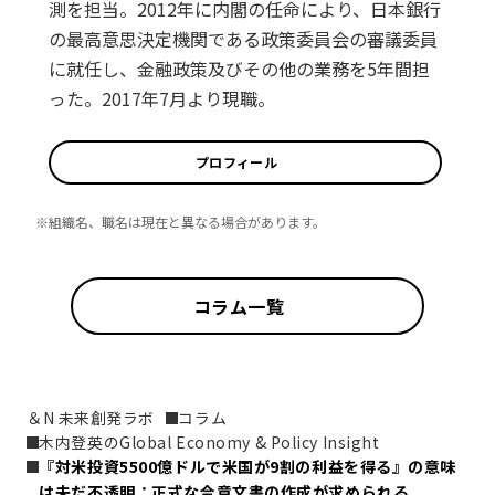
測を担当。2012年に内閣の任命により、日本銀行
の最高意思決定機関である政策委員会の審議委員
に就任し、金融政策及びその他の業務を5年間担
った。2017年7月より現職。
プロフィール
※組織名、職名は現在と異なる場合があります。
コラム一覧
＆N 未来創発ラボ
コラム
木内登英のGlobal Economy & Policy Insight
『対米投資5500億ドルで米国が9割の利益を得る』の意味
は未だ不透明：正式な合意文書の作成が求められる