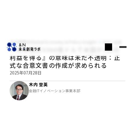
木内登英のGlobal Economy & Policy Insight
経済・金融
『対米投資5500億ドルで米国が9割の
利益を得る』の意味は未だ不透明：正
式な合意文書の作成が求められる
2025年07月28日
木内 登英
金融ITイノベーション事業本部