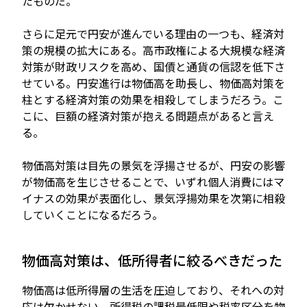
たものだ。
さらに足元で円安が進んでいる理由の一つも、経済対
策の規模の拡大にある。高市政権による大規模な経済
対策が財政リスクを高め、国債と通貨の信認を低下さ
せている。円安進行は物価高を助長し、物価高対策を
柱とする経済対策の効果を相殺してしまうだろう。こ
こに、巨額の経済対策が抱える問題点があると言え
る。
物価高対策は目先の景気を浮揚させるが、円安の影響
が物価高を生じさせることで、いずれ個人消費にはマ
イナスの効果が表面化し、景気浮揚効果を次第に相殺
していくことになるだろう。
物価高対策は、低所得者に絞るべきだった
物価高は低所得層の生活を圧迫しており、それへの対
応は欠かせない。所得税の課税最低限や税率区分を物