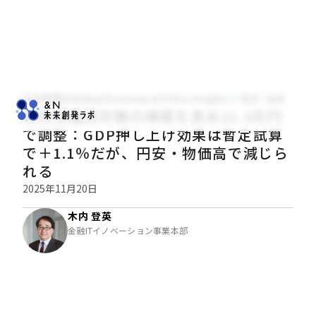
木内登英のGlobal Economy & Policy Insight
経済・金融
政府は経済対策の規模を真水21.3兆円
で調整：GDP押し上げ効果は暫定試算
で＋1.1％だが、円安・物価高で減じら
れる
2025年11月20日
木内 登英
金融ITイノベーション事業本部