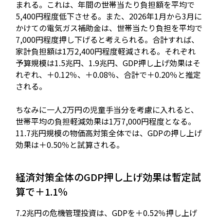
まれる。これは、年間の世帯当たり負担額を平均で
5,400円程度低下させる。また、2026年1月から3月に
かけての電気ガス補助金は、世帯当たり負担を平均で
7,000円程度押し下げると考えられる。合計すれば、
家計負担額は1万2,400円程度軽減される。それぞれ
予算規模は1.5兆円、1.9兆円、GDP押し上げ効果はそ
れぞれ、＋0.12％、＋0.08％、合計で＋0.20％と推定
される。
ちなみに一人2万円の児童手当分を考慮に入れると、
世帯平均の負担軽減効果は1万7,000円程度となる。
11.7兆円規模の物価高対策全体では、GDPの押し上げ
効果は＋0.50％と試算される。
経済対策全体のGDP押し上げ効果は暫定試
算で＋1.1％
7.2兆円の危機管理投資は、GDPを＋0.52％押し上げ