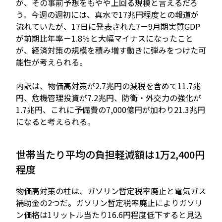
が、その事前予想をもやや上回る規模と言えるだろ
う。今週の週初には、真水で17兆円程度との報道が
流れていたが、17日に発表された7－9月期実質GDP
が前期比年率－1.8％と大幅マイナスになったこと
が、経済対策の規模を積み増す動きに弾みをつけた可
能性が考えられる。
内訳は、物価高対策が2.7兆円の減税を含めて11.7兆
円、危機管理投資が7.2兆円、防衛・外交力の強化が
1.7兆円、これに予備費の7,000億円が加わり21.3兆円
になると考えられる。
世帯当たり平均の負担軽減額は1万2,400円
程度
物価高対策の柱は、ガソリン暫定税率廃止と電気ガス
補助金の2つだ。ガソリン暫定税率廃止によりガソリ
ン価格は1リットル当たり16.6円程度低下すると見込