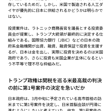
存しているためだ。しかし、米国で製造される人工ダ
イヤが優先的に日本に供給されるかどうかは明らかで
はない。
投資案件は、ラトニック商務長官を議長とする投資委
員会が提案し、トランプ大統領が最終的に決定する仕
組みである。国際協力銀行（JBIC）などの日本の政
府系金融機関が出資、融資、融資保証で投資を支援す
るが、日本は金を出し、実際に投資を決めるのは米国
政府であり、さらに投資も米国企業が主体になるとい
う不平等で理不尽な枠組みだ。
トランプ政権は関税を巡る米最高裁の判決
の前に第1号案件の決定を急いだか
日本政府は、3月中旬に予定されている高市首相の訪
米までに第1号案件を決定し、日米首脳会談が円滑に
進むようにしたいと考えていた。他方、第1号案件の