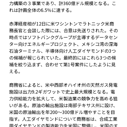
力構築の３事業であり、計360億ドル規模となる。こ
れは計画全体の6.5％に達する。
赤澤経産相が12日に米ワシントンでラトニック米商
務長官と会談した際には、合意は先送りされた。その
時点ではソフトバンクグループが主導するデータセン
ター向けエネルギープロジェクト、メキシコ湾の深海
石油ターミナル、半導体向け人工ダイヤモンドの3つ
の候補が報じられていた。最終的にはこれら3つの候
補を絞り込まず、合わせて第1号案件にしたように見
える。
商務省によると、米中西部オハイオ州の天然ガス発電
施設は出力9.2ギガワットで史上最大規模となる。電
力供給能力を拡大して、米製造業の競争力を高める狙
いがある。原油の輸出施設は南部テキサス州に設け、
米国の原油輸出を年200～300億ドル増やすことを目
指す。人工ダイヤモンドについて商務省は、合成工業
用ダイヤモンドの製造能力を米国に整備し、米国のす