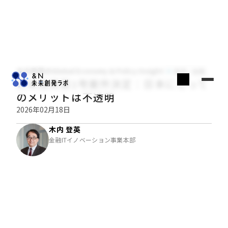
木内登英のGlobal Economy & Policy Insight
経済・金融
対米投資第1号案件決定：日本にとって
のメリットは不透明
2026年02月18日
木内 登英
金融ITイノベーション事業本部