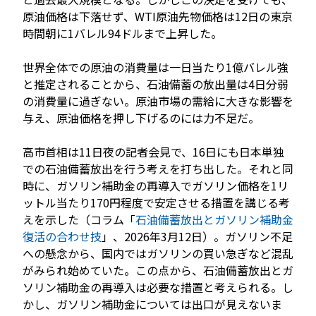
原油価格は下落せず、WTI原油先物価格は12日の東京
時間朝に1バレル94ドルまで上昇した。
JP
EN
世界全体での原油の消費量は一日当たり1億バレル強
と推定されることから、石油備蓄の放出量は4日分弱
の消費量に過ぎない。原油市場の需給に大きな影響を
与え、原油価格を押し下げるのには力不足だ。
高市首相は11日夜の記者会見で、16日にも日本単独
での石油備蓄放出を行う考えを打ち出した。それと同
時に、ガソリン補助金の再導入でガソリン価格を1リ
ットル当たり170円程度で安定させる措置を講じる考
えを示した（コラム「
石油備蓄放出とガソリン補助金
復活の合わせ技
」、2026年3月12日）。ガソリン不足
への懸念から、国内ではガソリンの買い急ぎなど混乱
がみられ始めていた。この点から、石油備蓄放出とガ
ソリン補助金の再導入は必要な措置と考えられる。し
かし、ガソリン補助金については出口が見えないま