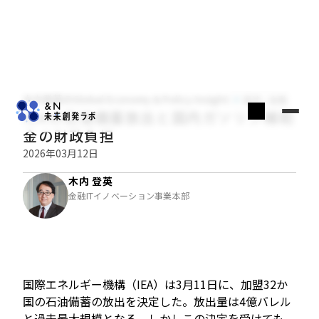
木内登英のGlobal Economy & Policy Insight
経済・金融
IEAの石油備蓄放出と国内ガソリン補助
金の財政負担
2026年03月12日
木内 登英
金融ITイノベーション事業本部
国際エネルギー機構（IEA）は3月11日に、加盟32か
国の石油備蓄の放出を決定した。放出量は4億バレル
と過去最大規模となる。しかしこの決定を受けても、