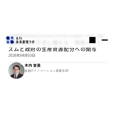
木内登英のGlobal Economy & Policy Insight
経済・金融
医療用品の不足に備える：価格メカニ
ズムと政府の生産資源配分への関与
2026年04月03日
木内 登英
金融ITイノベーション事業本部