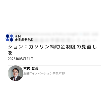
木内登英のGlobal Economy & Policy Insight
経済・金融
ガソリン補助金の予算枯渇シミュレー
ション：ガソリン補助金制度の見直し
を
2026年05月21日
木内 登英
金融ITイノベーション事業本部