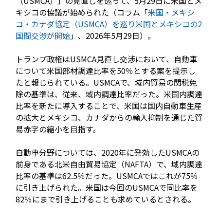
（USMCA）」の見直しを巡って、5月29日に米国とメ
キシコの協議が始められた（コラム「
米国・メキシ
コ・カナダ協定（USMCA）を巡り米国とメキシコの2
国間交渉が開始
」、2026年5月29日）。
JP
EN
トランプ政権はUSMCA見直し交渉において、自動車
について米国部材調達比率を50％とする案を提示し
たと報じられている。USMCAで、域内貿易の関税免
除の基準は、従来、域内調達比率だった。米国内調達
比率を新たに導入することで、米国は国内自動車生産
の拡大とメキシコ、カナダからの輸入抑制を通じた貿
易赤字の縮小を目指す。
自動車分野については、2020年に発効したUSMCAの
前身である北米自由貿易協定（NAFTA）で、域内調達
比率の基準は62.5％だった。USMCAではこれが75％
に引き上げられた。米国は今回のUSMCAで同比率を
82％にまで引き上げることも求めているとされる。