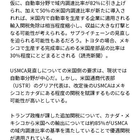
仮に、自動車分野で域内調達比率が82％に引き上げ
られ、加えて50％の米国内調達比率が新たに導入さ
れれば、米国内で自動車を生産する企業に適用される
輸入関税免除は相当程度縮小し、収益に大きな打撃と
なる可能性が考えられる。サプライチェーンの見直し
を迫られる可能性もあるだろう。トヨタの場合、メキ
シコで生産する完成車に占める米国産部品の比率は
30％程度にとどまるとされる（読売新聞）。
USMCA見直しについての米国側の要求は、現状では
自動車分野が中心だ。しかし、米国通商代表部
（USTR）のグリア代表は、改定後のUSMCAはメキ
シコとカナダにある程度の関税を賦課するものになる
可能性が高いとしている。
トランプ政権が課した追加関税について、カナダ・メ
キシコから米国への輸出については約85％がUSMCA
の域内調達比率の基準を満たしていることで優遇関税
が適用されている。