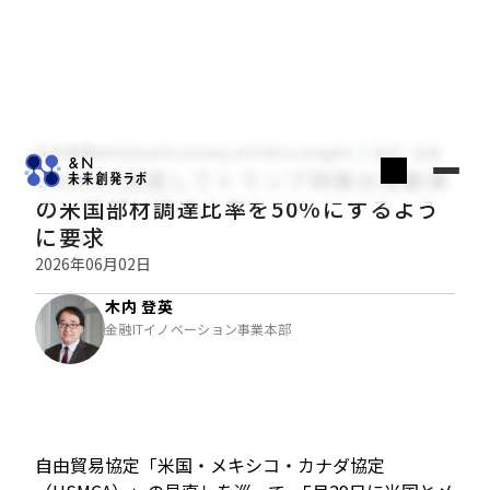
木内登英のGlobal Economy & Policy Insight
経済・金融
USMCA見直しでトランプ政権は自動車
の米国部材調達比率を50％にするよう
に要求
2026年06月02日
木内 登英
金融ITイノベーション事業本部
自由貿易協定「米国・メキシコ・カナダ協定