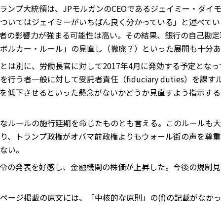
ランプ大統領は、JPモルガンのCEOであるジェイミー・ダイ
ついてはジェイミーがいちばん良く分かっている」と述べてい
者の影響力が強まる可能性は高い。その結果、銀行の自己勘定
ボルカー・ルール」の見直し（撤廃？）といった展開も十分あ
とは別に、労働長官に対して2017年4月に発効する予定とな
う者一般に対して受託者責任（fiduciary duties）を
を低下させるといった懸念がないかどうか見直すよう指示する「覚
なルールの施行延期を命じたものとも言える。このルールも大
り、トランプ政権がオバマ前政権よりもウォール街の声を尊重
ない。
令の発表を好感し、金融機関の株価が上昇した。今後の規制見
ージ掲載の原文には、「中核的な原則」の(f)の記載がなかっ