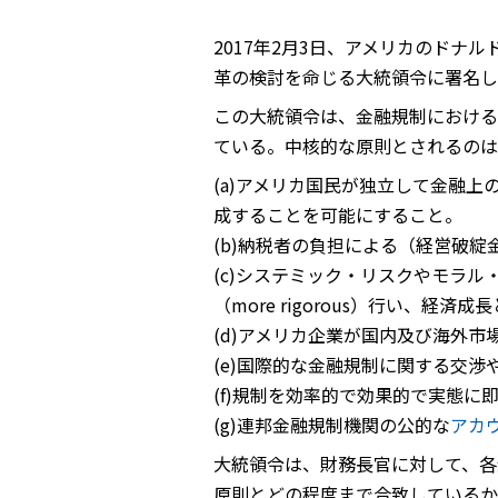
2017年2月3日、アメリカのドナ
革の検討を命じる大統領令に署名し
この大統領令は、金融規制における
ている。中核的な原則とされるのは
(a)アメリカ国民が独立して金融
成することを可能にすること。
(b)納税者の負担による（経営破綻金
(c)システミック・リスクやモラ
（more rigorous）行い、経
(d)アメリカ企業が国内及び海外
(e)国際的な金融規制に関する交
(f)規制を効率的で効果的で実態に即した（
(g)連邦金融規制機関の公的な
アカ
大統領令は、財務長官に対して、各
原則とどの程度まで合致しているか