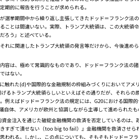
定期的に報告を行うことが求められる。
が選挙期間中から繰り返し主張してきたドッド＝フランク法の
ることは間違いない。実際、トランプ大統領は、この大統領令
だろう」と述べている。
それに関連したトランプ大統領の発言等だけから、今後進めら
内容は、極めて常識的なものであり、ドッド＝フランク法の諸
ではない。
に触れた(d)や国際的な金融規制の枠組みづくりにおいてアメ
を掲げるトランプ大統領らしいといえばその通りだが、それらの
。例えばドッド＝フランク法の規定には、G20における国際
協議自体、アメリカが欧州と協調しながら主導して進められたも
公的資金注入を通じた破綻金融機関の救済を否定しているのは、
ぎて潰せない（too big to fail）』金融機関を救済さ
思われる。しかし、この点についても、そもそもドッド＝フラ