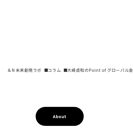
＆N 未来創発ラボ
コラム
大崎貞和のPoint of グローバル
About