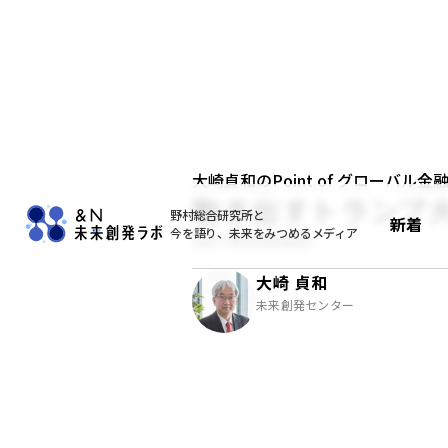
大崎貞和のPoint of グローバル金
動き出すトランプ
野村総合研究所と
新着
今を語り、未来をみつめるメディア
2017年02月06日
大崎 貞和
未来創発センター