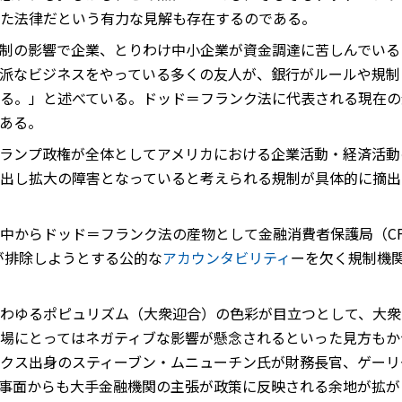
た法律だという有力な見解も存在するのである。
制の影響で企業、とりわけ中小企業が資金調達に苦しんでいる
派なビジネスをやっている多くの友人が、銀行がルールや規制
る。」と述べている。ドッド＝フランク法に代表される現在の
ある。
ランプ政権が全体としてアメリカにおける企業活動・経済活動
出し拡大の障害となっていると考えられる規制が具体的に摘出
中からドッド＝フランク法の産物として金融消費者保護局（CF
)が排除しようとする公的な
アカウンタビリティ
ーを欠く規制機
わゆるポピュリズム（大衆迎合）の色彩が目立つとして、大衆
場にとってはネガティブな影響が懸念されるといった見方もか
クス出身のスティーブン・ムニューチン氏が財務長官、ゲーリ
人事面からも大手金融機関の主張が政策に反映される余地が拡