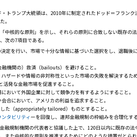
ルド・トランプ大統領は、2010年に制定されたドッド＝フラン
た。
「中核的な原則」を示し、それらの原則に合致しない既存の法
、次の7項目である。
上の決定を行い、市場で十分な情報に基づいた選択をし、退職後
融機関の）救済（bailouts）を避けること。
ル・ハザードや情報の非対称性といった市場の失敗を解決するた
済成長と活発な金融市場を促進すること。
市場において外国企業に対して競争力を有するようにすること。
渉や会合において、アメリカの利益を追求すること。
appropriately tailored）ものとすること。
ウンタビリティ
ーを回復し、連邦金融規制の枠組みを合理化す
金融規制機関の代表者と協議した上で、120日以内に既存の法
、また中核的な原則を推進するためにどのような措置がとられ