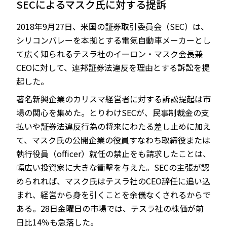
SECによるマスク氏に対する提訴
2018年9月27日、米国の証券取引委員会（SEC）は、
シリコンバレーを本拠とする電気自動車メーカーとし
JP
EN
て広く知られるテスラ社のイーロン・マスク会長兼
CEOに対して、連邦証券法違反を理由とする訴訟を提
起した。
著名新興企業のカリスマ経営者に対する訴訟提起は市
場の関心を集めた。とりわけSECが、民事制裁金の支
払いや証券法違反行為の将来にわたる差し止めに加え
て、マスク氏の公開企業の役員すなわち取締役または
執行役員（officer）就任の禁止をも請求したことは、
幅広い投資家に大きな衝撃を与えた。SECの主張が認
められれば、マスク氏はテスラ社のCEO辞任に追い込
まれ、経営から身を引くことを余儀なくされるからで
ある。28日金曜日の市場では、テスラ社の株価が前
日比14％も急落した。