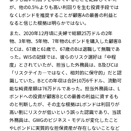
が、他の0.5％よりも高い利回りを生む投資手段では
なくLボンドを推奨することが顧客Aの最善の利益と
なると信じた根拠は明らかではない。
また、2020年12月頃に夫婦で総額25万ドルの2年
物、3年物、5年物、7年物のLボンドを購入した顧客B
とCは、67歳と61歳で、67歳のBは退職して無職であ
った。WISの記録では、彼らのリスク選好は「中程
度」とされていたが、担当した外務員は、B及びCは
「リスクテイカ―ではなく、相対的に保守的」だと認
識していた。BとCの年収は合計10万6千ドル、流動可
能な純資産額は76万ドルであった。担当外務員は、L
ボンドへの投資が顧客BとCの最善の利益に資するも
のと判断したが、その主な根拠はLボンドは利回りが
高い割にリスクが低いという誤った認識であり、当該
外務員は、GWGのビジネス・モデルが変化したこと
やLボンドに実質的な担保資産が存在しないことなど