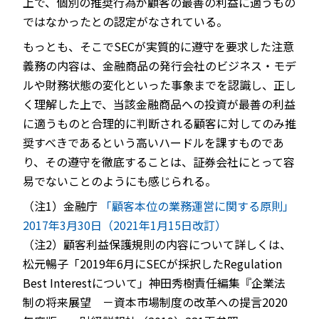
上で、個別の推奨行為が顧客の最善の利益に適うもの
ではなかったとの認定がなされている。
もっとも、そこでSECが実質的に遵守を要求した注意
義務の内容は、金融商品の発行会社のビジネス・モデ
ルや財務状態の変化といった事象までを認識し、正し
く理解した上で、当該金融商品への投資が最善の利益
に適うものと合理的に判断される顧客に対してのみ推
奨すべきであるという高いハードルを課すものであ
り、その遵守を徹底することは、証券会社にとって容
易でないことのようにも感じられる。
（注1）金融庁
「顧客本位の業務運営に関する原則」
2017年3月30日（2021年1月15日改訂）
（注2）顧客利益保護規則の内容について詳しくは、
松元暢子「2019年6月にSECが採択したRegulation
Best Interestについて」神田秀樹責任編集『企業法
制の将来展望 －資本市場制度の改革への提言2020