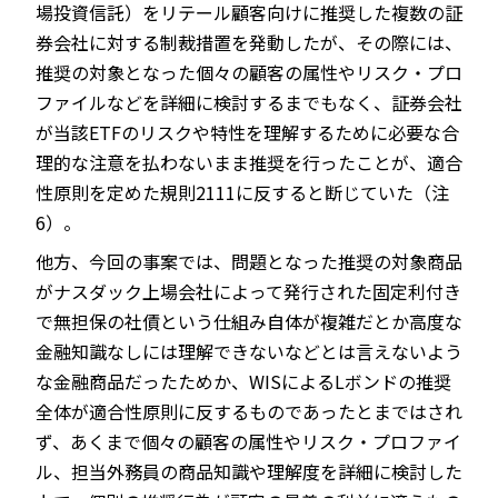
場投資信託）をリテール顧客向けに推奨した複数の証
券会社に対する制裁措置を発動したが、その際には、
推奨の対象となった個々の顧客の属性やリスク・プロ
ファイルなどを詳細に検討するまでもなく、証券会社
が当該ETFのリスクや特性を理解するために必要な合
理的な注意を払わないまま推奨を行ったことが、適合
性原則を定めた規則2111に反すると断じていた（注
6）。
他方、今回の事案では、問題となった推奨の対象商品
がナスダック上場会社によって発行された固定利付き
で無担保の社債という仕組み自体が複雑だとか高度な
金融知識なしには理解できないなどとは言えないよう
な金融商品だったためか、WISによるLボンドの推奨
全体が適合性原則に反するものであったとまではされ
ず、あくまで個々の顧客の属性やリスク・プロファイ
ル、担当外務員の商品知識や理解度を詳細に検討した