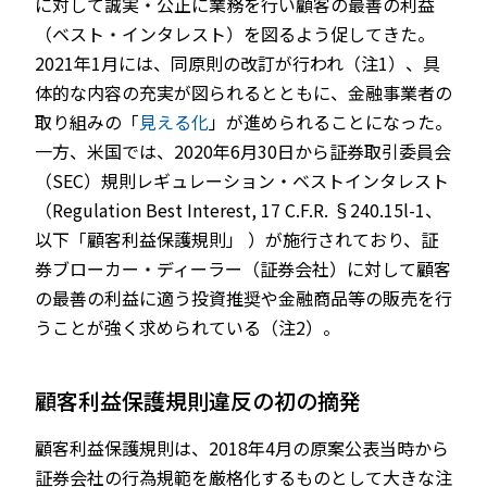
に対して誠実・公正に業務を行い顧客の最善の利益
（ベスト・インタレスト）を図るよう促してきた。
2021年1月には、同原則の改訂が行われ（注1）、具
体的な内容の充実が図られるとともに、金融事業者の
JP
EN
取り組みの「
見える化
」が進められることになった。
一方、米国では、2020年6月30日から証券取引委員会
（SEC）規則レギュレーション・ベストインタレスト
（Regulation Best Interest, 17 C.F.R. §240.15l-1、
以下「顧客利益保護規則」 ）が施行されており、証
券ブローカー・ディーラー（証券会社）に対して顧客
の最善の利益に適う投資推奨や金融商品等の販売を行
うことが強く求められている（注2）。
顧客利益保護規則違反の初の摘発
顧客利益保護規則は、2018年4月の原案公表当時から
証券会社の行為規範を厳格化するものとして大きな注