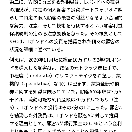
第二に、WISに所属する外務員は、Lボンドへの投資
の推奨が、特定の個人顧客の投資ポートフォリオに照
らして特定の個人顧客の最善の利益となるよう合理的
な努力、注意、そして技術を行使するという顧客利益
保護規則の定める注意義務を怠った。その根拠として
SECは、Lボンドへの投資を推奨された個々の顧客の
状況を詳細に述べている。
例えば、2020年11月頃に総額10万ドルの2年物Lボン
ドを購入した顧客Aは、79歳の元トラック運転手で、
中程度（moderate）のリスク・テイクを希望し、投
機的（speculative）な取引は望まず、投資全般や債
券に関する知識は限られていた。顧客Aの年収は3万5
千ドル、流動可能な純資産額は30万ドルであり（注
5）、Lボンドへの投資はその3分の1に上った。顧客A
を勧誘した外務員は、Lボンドを顧客Aに対して推奨
する理由として、顧客Aが銀行預金の0.5％という金利
よりも高い利回りを求めていることを記録していた