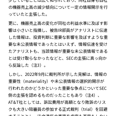
少していることは広く知られており、同社自身も自社
の機器売上高の減少傾向について一定の情報開示を行
っていたと主張した。
更に、機器売上高の変化が同社の利益水準に及ぼす影
響は小さいと指摘し、被告IR部員がアナリストに伝達
した情報は、投資判断に重要な影響を及ぼすような重
要な未公表情報であったとはいえず、情報伝達を受け
たアナリストも、当該情報が重要な未公表情報である
とは受け取らなかったなどと、SECの主張に真っ向か
ら反論した（注3）。
しかし、2022年9月に裁判所が示した見解は、情報の
重要性（materiality）や未公表情報の選択的開示が
行われたのかどうかといった重要な争点についてSEC
側の主張を認めるものだったこともあり（注4）、
AT&T社としては、訴訟費用が高額となり敗訴のリス
クも大きい陪審員の参加する正式裁判（trial）を回避