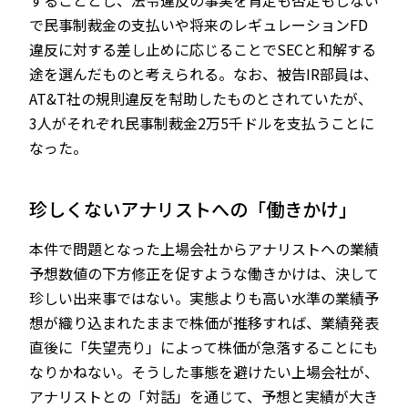
することとし、法令違反の事実を肯定も否定もしない
で民事制裁金の支払いや将来のレギュレーションFD
違反に対する差し止めに応じることでSECと和解する
途を選んだものと考えられる。なお、被告IR部員は、
AT&T社の規則違反を幇助したものとされていたが、
3人がそれぞれ民事制裁金2万5千ドルを支払うことに
なった。
珍しくないアナリストへの「働きかけ」
本件で問題となった上場会社からアナリストへの業績
予想数値の下方修正を促すような働きかけは、決して
珍しい出来事ではない。実態よりも高い水準の業績予
想が織り込まれたままで株価が推移すれば、業績発表
直後に「失望売り」によって株価が急落することにも
なりかねない。そうした事態を避けたい上場会社が、
アナリストとの「対話」を通じて、予想と実績が大き