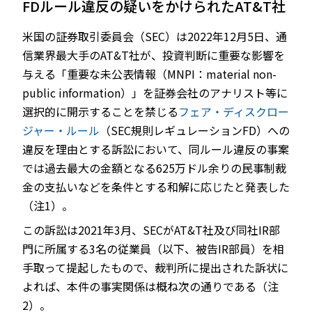
FDルール違反の疑いをかけられたAT&T社
米国の証券取引委員会（SEC）は2022年12月5日、通
信業界最大手のAT&T社が、投資判断に重要な影響を
JP
EN
与える「重要な未公表情報（MNPI：material non-
public information）」を証券会社のアナリスト等に
選択的に開示することを禁じる
フェア・ディスクロー
ジャー・ルール
（SEC規則レギュレーションFD）への
違反を理由とする訴訟において、同ルール違反の事案
では過去最大の金額となる625万ドル余りの民事制裁
金の支払いなどを条件とする和解に応じたと発表した
（注1）。
この訴訟は2021年3月、SECがAT&T社及び同社IR部
門に所属する3名の従業員（以下、被告IR部員）を相
手取って提起したもので、裁判所に提出された訴状に
よれば、本件の事実関係は概ね次の通りである（注
2）。