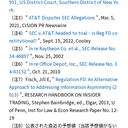
951, US District Court, Southern District of New Yo
rk.
（注3）"
AT&T Disputes SEC Allegations
", Mar. 5,
2021, CISION PR Newswire
（注4）"
SEC v. AT&T headed to trial—is Reg FD co
nstitutional?
", Sept. 15, 2022, Cooley
（注5）"
In re Raytheon Co. et al., SEC Release No.
34-46897
", Nov. 25, 2002
（注6）"
In re Office Depot, Inc., SEC Release No. 3
4-63152
", Oct. 21, 2010
（注7）Fisch, Jill E, "
Regulation FD: An Alternative
Approach to Addressing Information Asymmetry (2
013)
", RESEARCH HANDBOOK ON INSIDER
TRADING, Stephen Bainbridge, ed., Elgar, 2013, U
of Penn, Inst for Law & Econ Research Paper No. 12-
19
（注8）公表された直近の予想値（当該予想値がない