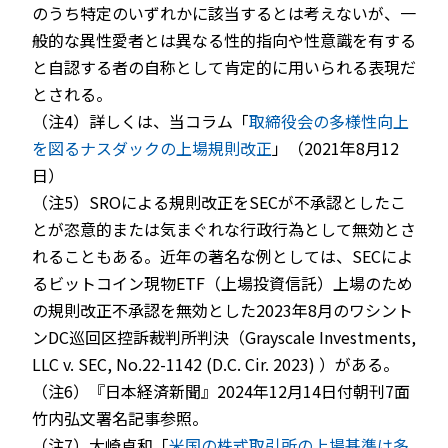
のうち特定のいずれかに該当するとは考えないが、一
般的な異性愛者とは異なる性的指向や性意識を有する
と自認する者の自称として肯定的に用いられる表現だ
とされる。
（注4）詳しくは、当コラム「
取締役会の多様性向上
を図るナスダックの上場規則改正
」（2021年8月12
日）
（注5）SROによる規則改正をSECが不承認としたこ
とが恣意的または気まぐれな行政行為として無効とさ
れることもある。近年の著名な例としては、SECによ
るビットコイン現物ETF（上場投資信託）上場のため
の規則改正不承認を無効とした2023年8月のワシント
ンDC巡回区控訴裁判所判決（Grayscale Investments,
LLC v. SEC, No.22-1142 (D.C. Cir. 2023) ）がある。
（注6）『日本経済新聞』2024年12月14日付朝刊7面
竹内弘文署名記事参照。
（注7）大崎貞和「
米国の株式取引所の上場基準は多