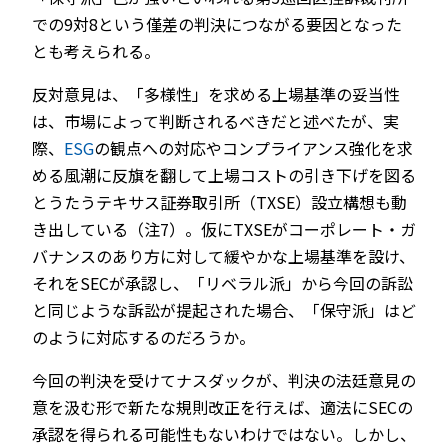
での9対8という僅差の判決につながる要因となった
とも考えられる。
反対意見は、「多様性」を求める上場基準の妥当性
は、市場によって判断されるべきだと述べたが、実
際、
ESG
の観点への対応やコンプライアンス強化を求
める風潮に反旗を翻して上場コストの引き下げを図る
とうたうテキサス証券取引所（TXSE）設立構想も動
き出している（注7）。仮にTXSEがコーポレート・ガ
バナンスのあり方に対して緩やかな上場基準を設け、
それをSECが承認し、「リベラル派」から今回の訴訟
と同じような訴訟が提起された場合、「保守派」はど
のように対応するのだろうか。
今回の判決を受けてナスダックが、判決の法廷意見の
意を汲む形で新たな規則改正を行えば、適法にSECの
承認を得られる可能性もないわけではない。しかし、