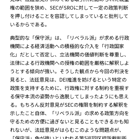
権の範囲を狭め、SECがSROに対して一定の政策判断
を押し付けることを容認してしまっていると批判して
いるからである。
典型的な「保守派」は、「リベラル派」が求める行政
機関による経済活動への積極的な介入を「行政国家
化」だとして否定し、立法機関の価値判断を尊重し、
法律による行政機関への授権の範囲を厳格に解釈しよ
うとする傾向が強い。そうした観点から今回の判決を
見ると、法廷意見は、DEI推進を妨げるという特定の
政策を支持するために、行政権に対する制約を重視す
る保守本流の姿勢から逸脱してしまったようにも思え
る。もちろん反対意見がSECの権限を制約する解釈を
示したこと自体、「リベラル派」の求める政策方向を
守るための方便に過ぎないと見ることもできるかも知
れないが、法廷意見がはらむこのような問題点が、
「保守派」色が強いといわれる第5巡回区控訴裁判所