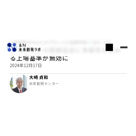
大崎貞和のPoint of グローバル金融市場
経済・金融
ナスダックの取締役会に多様性を求め
る上場基準が無効に
2024年12月17日
大崎 貞和
未来創発センター