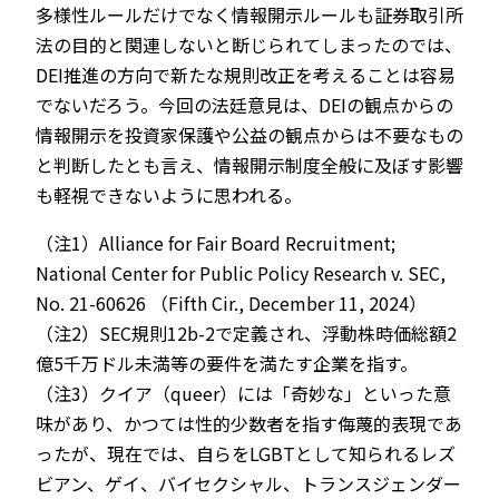
多様性ルールだけでなく情報開示ルールも証券取引所
法の目的と関連しないと断じられてしまったのでは、
DEI推進の方向で新たな規則改正を考えることは容易
でないだろう。今回の法廷意見は、DEIの観点からの
情報開示を投資家保護や公益の観点からは不要なもの
と判断したとも言え、情報開示制度全般に及ぼす影響
も軽視できないように思われる。
（注1）Alliance for Fair Board Recruitment;
National Center for Public Policy Research v. SEC,
No. 21-60626 （Fifth Cir., December 11, 2024）
（注2）SEC規則12b-2で定義され、浮動株時価総額2
億5千万ドル未満等の要件を満たす企業を指す。
（注3）クイア（queer）には「奇妙な」といった意
味があり、かつては性的少数者を指す侮蔑的表現であ
ったが、現在では、自らをLGBTとして知られるレズ
ビアン、ゲイ、バイセクシャル、トランスジェンダー