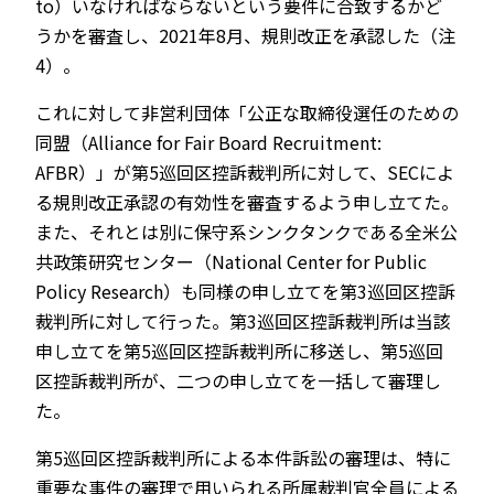
to）いなければならないという要件に合致するかど
うかを審査し、2021年8月、規則改正を承認した（注
4）。
これに対して非営利団体「公正な取締役選任のための
同盟（Alliance for Fair Board Recruitment:
AFBR）」が第5巡回区控訴裁判所に対して、SECによ
る規則改正承認の有効性を審査するよう申し立てた。
また、それとは別に保守系シンクタンクである全米公
共政策研究センター（National Center for Public
Policy Research）も同様の申し立てを第3巡回区控訴
裁判所に対して行った。第3巡回区控訴裁判所は当該
申し立てを第5巡回区控訴裁判所に移送し、第5巡回
区控訴裁判所が、二つの申し立てを一括して審理し
た。
第5巡回区控訴裁判所による本件訴訟の審理は、特に
重要な事件の審理で用いられる所属裁判官全員による