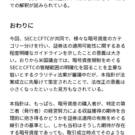
での解釈が試みられている。
おわりに
今回、SECとCFTCが共同で、様々な暗号資産のカテ
ゴリー分けを行い、証券法の適用可能性に関するある
程度明確なガイドラインを示したことの意義は大き
い。おりから米国議会では、暗号資産規制をめぐる
SECとCFTCの管轄範囲の明確化を図ることを主要な
狙いとするクラリティ法案が審議中だが、本指針が法
案成立に先駆けて策定されたことで、法改正の意義は
小さくなったといった見方もなされている。
本指針は、もっぱら、暗号資産の購入者が、特定の第
三者（発行者）の経営努力による収益獲得の期待を合
理的に抱き得るかどうかを証券法適用の有無をめぐる
線引きの基準とし、しかも当初はそうした期待が存在
する暗号資産であっても、取引成立時点でそのような