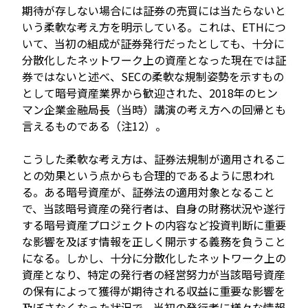
期待が存しない場合には証券の売買には当たらないと
いう柔軟な考え方を明示している。これは、ETHにつ
いて、当初の組成が証券発行だったとしても、十分に
分散化したネットワーク上の資産となった現在では証
券ではないと述べ、SECの柔軟な規制姿勢を示すもの
として暗号資産業界から歓迎された、2018年のヒン
マン企業金融局長（当時）講演の考え方への回帰とも
言えるものである（注12）。
こうした柔軟な考え方は、証券法規制が適用されるこ
との効果という点からも合理的であるように思われ
る。ある暗号資産が、証券法の適用対象となること
で、当該暗号資産の発行者は、自身の財務状況や遂行
する暗号資産プロジェクトの内容など投資判断に重要
な影響を及ぼす情報を正しく開示する義務を負うこと
になる。しかし、十分に分散化したネットワーク上の
資産となり、特定の発行者の経営努力が当該暗号資産
の保有によって獲得が期待される収益に重要な影響を
及ぼさなくなった状況で、当初の発行者に様々な情報