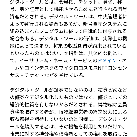
ジタル・ツールとは、会員権、チケット、資格、称
号、身分証等として機能させるために発行される暗号
資産だとされる。デジタル・ツールは、中央管理者に
よって発行される場合もあるが、暗号資産システムに
組み込まれたプログラムに従って自律的に付与される
場合もある。デジタル・ツールの価値は、実際上の機
能によって決まり、将来の収益期待が約束されている
といったものではない。本指針は、具体的な例とし
て、イーサリアム・ネーム・サービスの
ドメイン
・ネ
ームやコインデスクのマイクロコスモスNFTコンセン
サス・チケットなどを挙げている。
デジタル・ツールが証券ではないのは、投資契約など
の証券をデジタル化したものではなく、証券としての
経済的性質を有しないからだとされる。博物館の会員
資格を取得する者が、博物館運営者の経営努力による
収益獲得を期待していないのと同様に、デジタル・ツ
ールを購入する者は、その機能を利用したいだけで、
事業に対する持分権や債権者としての権利を取得した