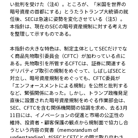
い批判を受けた（注4）。ところが、「米国を世界の
暗号資産の首都にする」とうたうトランプ大統領の就
任後、SECは急速に姿勢を変化させている（注5）。
本指針は、現在のSECの暗号資産規制に対する考え方
を整理して示すものである。
本指針の大きな特色は、制定主体としてSECだけでな
く商品先物取引委員会（CFTC）が加わっている点に
ある。先物取引を所管するCFTCは、証券に関連する
デリバティブ取引の規制をめぐって、しばしばSECと
対立し、暗号資産規制をめぐっても、CFTC委員が
「エンフォースメントによる規制」を公然と批判する
など、緊張関係にあった。しかし、トランプ政権発足
直後に設置された暗号資産規制をめぐる作業部会は、
SEC、CFTCを含む関係機関間の協調を求め、去る3月
11日には、イノベーションの促進と市場の公正性の
維持、投資者・顧客保護の観点から規制面で協力し合
うという内容の覚書（memorandum of
understanding）がSECとCFTCとの間で取り交わさ