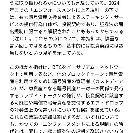
うに取り扱われるかについても言及している。2024
年までの「エンフォースメントによる規制」の下で
は、有力暗号資産交換業者によるステーキング・サー
ビスの提供行為自体が、投資契約であり、証券法の届
出規制に服すると解釈されたこともあったからである
（注11）。これらの点について、本指針は、慎重な
言い回しではあるものの、基本的には投資契約には該
当しないという見解を示している。
このほか本指針は、BTCをイーサリアム・ネットワー
ク上で利用するなど、他のブロックチェーンで暗号資
産を利用するために暗号資産の管理者（カストディア
ン）が、原資産となる暗号資産と一対一の関係で発行
するラップド・トークンの発行が、投資契約に該当す
る可能性や無償で暗号資産を交付するエア・ドロップ
の証券法上の位置づけについても検討を加えている。
これらの議論の詳細は割愛するが、いずれについて
も、かつての「エンフォースメントによる規制」の時
代とは一変して、極力証券法の規制を及ぼさない方向