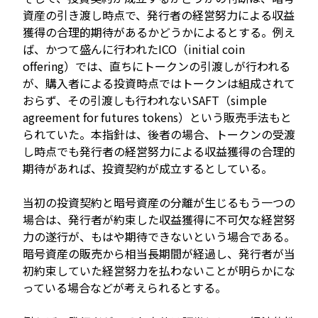
資産の引き渡し時点で、発行者の経営努力による収益
獲得の合理的期待があるかどうかによるとする。例え
ば、かつて盛んに行われたICO（initial coin
offering）では、直ちにトークンの引渡しが行われる
が、購入者による投資時点ではトークンは組成されて
おらず、その引渡しも行われないSAFT（simple
agreement for futures tokens）という販売手法もと
られていた。本指針は、後者の場合、トークンの受渡
し時点でも発行者の経営努力による収益獲得の合理的
期待があれば、投資契約が成立するとしている。
当初の投資契約と暗号資産の分離が生じるもう一つの
場合は、発行者が約束した収益獲得に不可欠な経営努
力の遂行が、もはや期待できないという場合である。
暗号資産の販売から相当長期間が経過し、発行者が当
初約束していた経営努力を払わないことが明らかにな
っている場合などが考えられるとする。