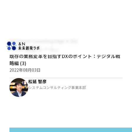
NRI Digital Consulting Edge
技術
「DX相談ルーム」
既存の業務変革を目指すDXのポイント：デジタル戦
略編 (3)
2022年08月03日
松延 智彦
システムコンサルティング事業本部