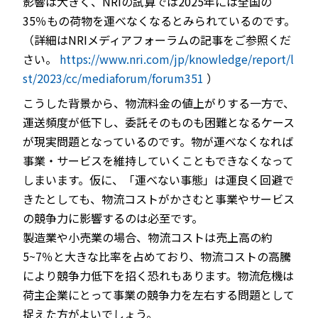
影響は大きく、NRIの試算では2025年には全国の
35％もの荷物を運べなくなるとみられているのです。
（詳細はNRIメディアフォーラムの記事をご参照くだ
さい。
https://www.nri.com/jp/knowledge/report/l
st/2023/cc/mediaforum/forum351
）
こうした背景から、物流料金の値上がりする一方で、
運送頻度が低下し、委託そのものも困難となるケース
が現実問題となっているのです。物が運べなくなれば
事業・サービスを維持していくこともできなくなって
しまいます。仮に、「運べない事態」は運良く回避で
きたとしても、物流コストがかさむと事業やサービス
の競争力に影響するのは必至です。
製造業や小売業の場合、物流コストは売上高の約
5~7％と大きな比率を占めており、物流コストの高騰
により競争力低下を招く恐れもあります。物流危機は
荷主企業にとって事業の競争力を左右する問題として
捉えた方がよいでしょう。