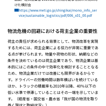
けた検討会
https://www.meti.go.jp/shingikai/mono_info_ser
vice/sustainable_logistics/pdf/006_s01_00.pdf
物流危機の回避における荷主企業の重要性
荷主の責任が求められる背景として、物流改革を実現
するためには、荷主企業による協力が非常に重要であ
る点が挙げられます。物量や荷物の形状、納期などの
条件を決めているのは荷主企業であり、物流企業は基
本的にはこの条件の中で効率化を検討することとなる
ため、物流企業だけでは改善にも限界があるからで
す。ドライバーの労働時間は数年横ばいを続けている
ほか、トラックの積載率も2010年以降、40％以下の
低い水準で停滞していることはその一端を示していま
す。（経産省・国交省・農水省「我が国の物流を取り
巻く現状と取組状況」）