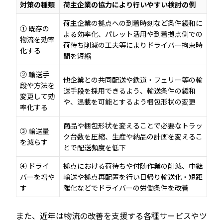
対策の種類
荷主企業の協力により行いやすい検討の例
荷主企業の拠点への到着時刻など条件緩和に
① 既存の
よる効率化、パレット活用や到着拠点側での
物流を効率
荷待ち削減の工夫等によりドライバー拘束時
化する
間を短縮
② 輸送手
他企業との共同配送や鉄道・フェリー等の輸
段や方法を
送手段を採用できるよう、輸送条件の緩和
変更して効
や、混載を可能とするよう梱包形状の変更
率化する
商品や梱包形状を変えることで必要なトラッ
③ 輸送量
ク台数を圧縮、生産や納品の計画を変えるこ
を減らす
とで配送頻度を低下
④ ドライ
拠点における荷待ちや付随作業の削減、中継
バーを増や
輸送や拠点再配置を行い日帰り輸送化・短距
す
離化などでドライバーの労働条件を改善
また、近年は物流の改善を支援する各種サービスやツ