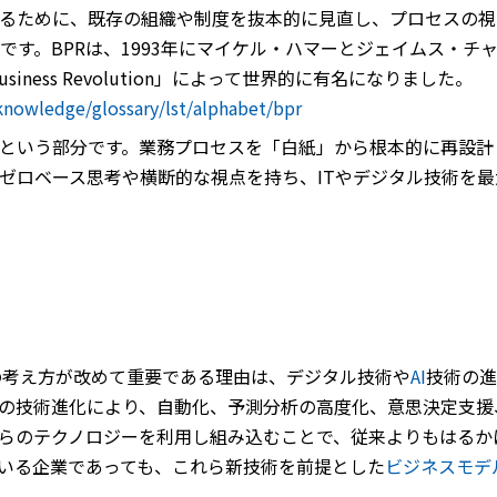
するために、既存の組織や制度を抜本的に見直し、プロセスの
。BPRは、1993年にマイケル・ハマーとジェイムス・チャンピー
to for Business Revolution」によって世界的に有名になりました。
knowledge/glossary/lst/alphabet/bpr
という部分です。業務プロセスを「白紙」から根本的に再設計
ゼロベース思考や横断的な視点を持ち、ITやデジタル技術を
の考え方が改めて重要である理由は、デジタル技術や
AI
技術の進
の技術進化により、自動化、予測分析の高度化、意思決定支援
らのテクノロジーを利用し組み込むことで、従来よりもはるか
ている企業であっても、これら新技術を前提とした
ビジネスモデ