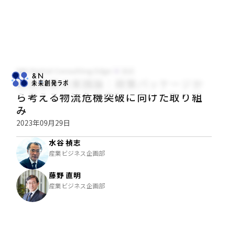
NRI Digital Consulting Edge
技術
物流革新の実践論：政策パッケージか
ら考える物流危機突破に向けた取り組
み
2023年09月29日
水谷 禎志
産業ビジネス企画部
藤野 直明
産業ビジネス企画部