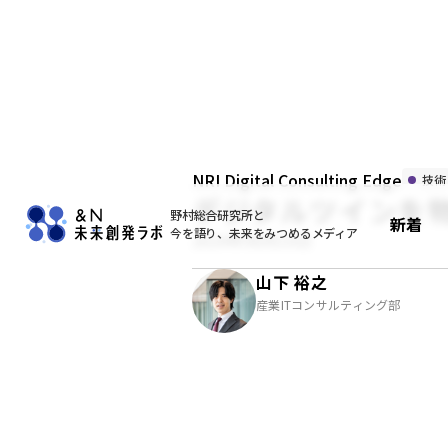
NRI Digital Consulting Edge
技術
デジタルツインを
野村総合研究所と
新着
今を語り、未来をみつめるメディア
2024年06月10日
山下 裕之
産業ITコンサルティング部