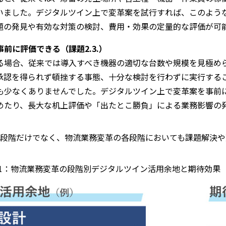
いました。デジタルツイン上で変革案を試行すれば、このよう
題の発見や有効な対策の検討、費用・効果の定量的な評価が可
前に評価できる（課題2.3.）
る場合、従来では導入すべき機器の適切な台数や規模を見極め
承認を得られず頓挫する事態、十分な検討を行わずに実行する
も少なくありませんでした。デジタルツイン上で変革案を事前
めたり、長大な机上評価や「出たとこ勝負」による業務影響の
段階だけでなく、物流業務変革の各段階においても課題解決や
1：物流業務変革の段階別デジタルツイン活用余地と期待効果