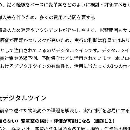
め、勘と経験をベースに変革案をどのように検討・評価すべき
導入等を伴うため、多くの費用と時間を要する
構造のため遅延やアクシデントが発生しやすく、影響範囲もサ
評価が困難かつリスクが高いため、実行の判断は容易ではあり
として注目されているのがデジタルツインです。デジタルツイ
害対策や渋滞予測、予防保守などに活用されています。本ブロ
おけるデジタルツインの有効性と、活用に当たっての3つのポ
流デジタルツイン
前章で述べた物流変革の課題を解決し、実行判断を容易にする
らない）変革案の検討・評価が可能になる（課題1.2.）
ると、従来では、滞留の発生場所や各工程・機器・作業員の稼