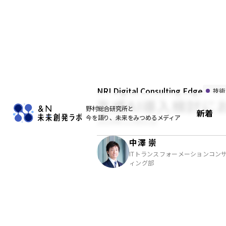
NRI Digital Consulting Edge
技術
生成AI導入検討に
野村総合研究所と
新着
今を語り、未来をみつめるメディア
2024年11月01日
中澤 崇
ITトランスフォーメーションコン
ィング部