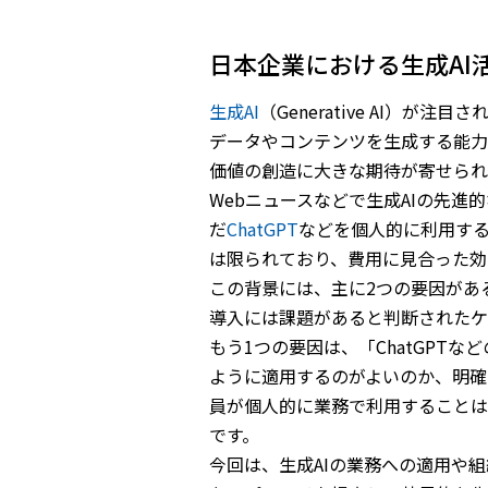
日本企業における生成AI
生成
AI
（Generative AI）
データやコンテンツを生成する能力
価値の創造に大きな期待が寄せられ
Webニュースなどで生成AIの先
だ
ChatGPT
などを個人的に利用す
は限られており、費用に見合った効
この背景には、主に2つの要因があ
導入には課題があると判断されたケ
もう1つの要因は、「ChatGP
ように適用するのがよいのか、明確
員が個人的に業務で利用することは
です。
今回は、生成AIの業務への適用や