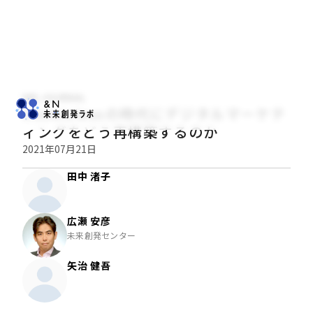
NRI JOURNAL
Cookielessの時代にデジタルマーケテ
ィングをどう再構築するのか
2021年07月21日
田中 渚子
広瀬 安彦
未来創発センター
矢治 健吾