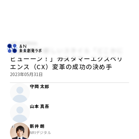
NRI JOURNAL
鉄道の旅の新しいスタイル「どこかに
ビューーン！」――カスタマーエクスペリ
エンス（CX）変革の成功の決め手
2023年05月31日
守岡 太郎
山本 真吾
新井 朗
NRIデジタル