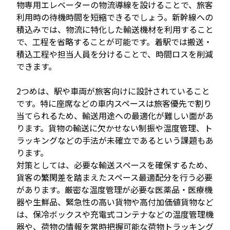
物専用エレベーターの物流導線を設けることで、旅客
利用時の待機時間を短縮できるでしょう。新幹線への
積込みでは、物流に特化した輸送機材を利用すること
で、工程を省略することが可能です。着駅では搬送・
積込工程や担当人員を分けることで、時間ロスを削減
できます。
2つめは、駅や車両が旅客向けに設計されていること
です。特に座席などの車内スペースは旅客優先で割り
当てられるため、輸送用途への最適化が難しい面があ
ります。貨物の輸送に欠かせない制振や温度管理、ト
ラッキングなどの手法が未確立であるという課題もあ
ります。
対策としては、必要な輸送スペースを確保するため、
貨客の繁閑差を踏まえたスペース最適配分を行う必要
があります。厳密な温度管理が必要な医薬品・医療機
器や生鮮品、緊急性の高い貨物や高付加価値貨物など
は、保冷ボックスや充電式コンテナなどの温度管理機
器や、荷物の情報を常時把握可能な荷物トラッキング