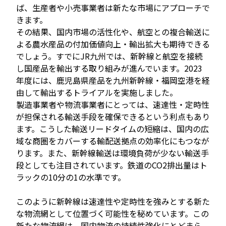
ば、生産者や小売事業者は新たな市場にアプローチで
きます。
その結果、国内市場の活性化や、航空との複合輸送に
よる農水産品の付加価値向上・輸出拡大も期待できる
でしょう。すでにJR九州では、新幹線と航空を接続
し国産品を輸出する取り組みが進んでいます。2023
年度には、鹿児島県産品を九州新幹線・福岡空港を経
由して輸出するトライアルを実施しました。
製造事業者や物流事業者にとっては、速達性・定時性
が担保される輸送手段を確保できるという利点もあり
ます。こうした輸送リードタイムの短縮は、国内の広
域な商圏をカバーする輸配送拠点の効率化にもつなが
ります。また、新幹線輸送は環境負荷が少ない輸送手
段としても注目されています。鉄道のCO2排出量はト
ラックの10分の1の水準です。
このように新幹線は速達性や定時性を強みとする新た
な物流網として位置づく可能性を秘めています。この
新たな物流網は、国内物流の持続性強化にとどまら