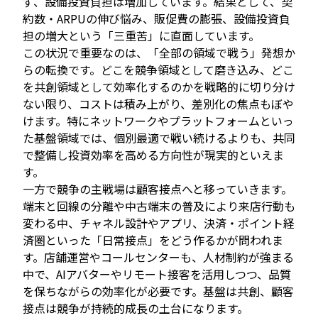
ず、設備投資負担は増加しています。結果として、契
約数・ARPUの伸び悩み、販促費の膨張、設備投資負
担の増大という「三重苦」に直面しています。
この状況で重要なのは、「全部の領域で戦う」発想か
らの転換です。どこを競争領域として磨き込み、どこ
を共創領域として効率化するのかを戦略的に切り分け
ない限り、コストは積み上がり、差別化の焦点もぼや
けます。特にネットワークやプラットフォームといっ
た基盤領域では、個別最適で戦い続けるよりも、共同
で整備し投資効率を高める方向性が現実的といえま
す。
一方で競争の主戦場は顧客接点へと移っていきます。
端末と回線の分離や中古端末の普及により来店行動も
変わる中、チャネル設計やアプリ、決済・ポイント経
済圏といった「日常接点」をどう作るかが問われま
す。店舗運営やコールセンターも、人材制約が強まる
中で、AIアバターやリモート接客を活用しつつ、品質
を保ちながらの効率化が必要です。基盤は共創、顧客
接点は競争が持続的成長の土台になります。