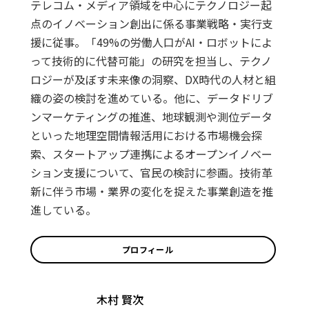
テレコム・メディア領域を中心にテクノロジー起
点のイノベーション創出に係る事業戦略・実行支
援に従事。「49%の労働人口がAI・ロボットによ
って技術的に代替可能」の研究を担当し、テクノ
ロジーが及ぼす未来像の洞察、DX時代の人材と組
織の姿の検討を進めている。他に、データドリブ
ンマーケティングの推進、地球観測や測位データ
といった地理空間情報活用における市場機会探
索、スタートアップ連携によるオープンイノベー
ション支援について、官民の検討に参画。技術革
新に伴う市場・業界の変化を捉えた事業創造を推
進している。
プロフィール
木村 賢次