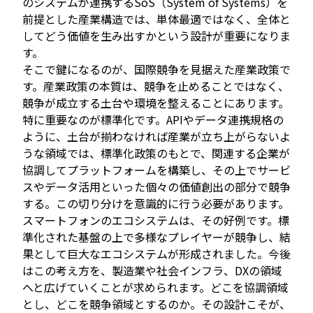
のシステムが連携するSoS（System of Systems）を
前提とした産業構造では、単体最適ではなく、全体と
してどう価値を生み出すかという設計が重要になりま
す。
そこで鍵になるのが、国際競争を見据えた産業政策で
す。産業政策の本質は、競争を止めることではなく、
競争が成立する土台や環境を整えることにあります。
特に重要なのが標準化です。APIやデータ連携規格の
ように、土台が揃わなければ産業が立ち上がらないよ
うな領域では、標準化政策のもとで、関連する企業が
協調してプラットフォームを構築し、その上でサービ
スやデータ活用といった個々の価値創出の部分で競争
する。この切り分けを意識的に行う必要があります。
スマートフォンのエコシステムは、その好例です。標
準化された基盤の上で多様なプレイヤーが競争し、結
果として巨大なエコシステムが形成されました。今後
はこの考え方を、製造業や社会インフラ、DXの領域
へと広げていくことが求められます。どこを協調領域
とし、どこを競争領域とするのか。その設計こそが、