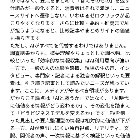
のではなく、要点をまとめて「答えそのもの」を返す
仕組みが一般化すると、消費者はそれで満足し、ニュ
ースサイトへ遷移しない、いわゆるゼロクリックが起
こりやすくなります。さらに比較・要約・推奨までAI
が担うようになると、比較記事やまとめサイトの価値
も揺らぎます。
ただし、AIがすべてを代替するわけではありません。
調査結果からも、概要理解やちょっとした調べ物、比
較といった「効率的な情報収集」はAI利用意向が強い
一方で、一般の人の体験や感情、現場の生の声、イン
タビュー、専門家・記者による独自の解釈といった要
素は、引き続き記事として読みたいニーズが残ってい
ます。ここに、メディアが守るべき領域があります。
だからこそ論点は「AIと戦うか」ではなく、「AI時代
に価値ある情報がどう変わるか」、その変化を踏まえ
て「どうビジネスモデルを変えるか」です。PVを狙
った見出しや要点整理型の情報は相対的に価値が下が
る一方、AIが導出しにくい独自視点、リアリティ、文
脈、関係者の声、一次情報に基づく検証といった価値