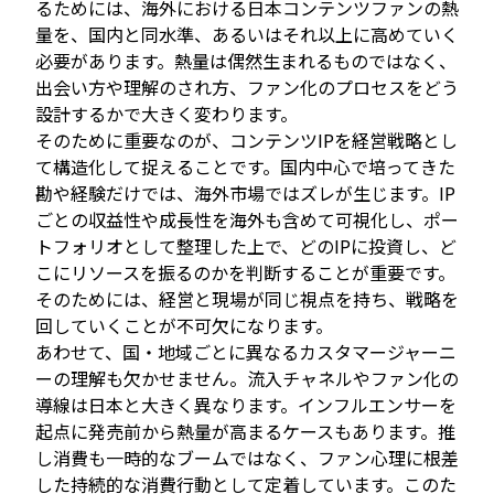
るためには、海外における日本コンテンツファンの熱
量を、国内と同水準、あるいはそれ以上に高めていく
必要があります。熱量は偶然生まれるものではなく、
出会い方や理解のされ方、ファン化のプロセスをどう
設計するかで大きく変わります。
そのために重要なのが、コンテンツIPを経営戦略とし
て構造化して捉えることです。国内中心で培ってきた
勘や経験だけでは、海外市場ではズレが生じます。IP
ごとの収益性や成長性を海外も含めて可視化し、ポー
トフォリオとして整理した上で、どのIPに投資し、ど
こにリソースを振るのかを判断することが重要です。
そのためには、経営と現場が同じ視点を持ち、戦略を
回していくことが不可欠になります。
あわせて、国・地域ごとに異なるカスタマージャーニ
ーの理解も欠かせません。流入チャネルやファン化の
導線は日本と大きく異なります。インフルエンサーを
起点に発売前から熱量が高まるケースもあります。推
し消費も一時的なブームではなく、ファン心理に根差
した持続的な消費行動として定着しています。このた