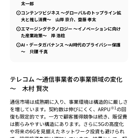
太一郎
コンテンツビジネス ～グローバルのトップライン拡
大と推し消費～ 山岸 京介、齋藤 孝太
エマージングテクノロジー ～イノベーションに向け
た産業政策～ 岸 浩稔
AI・データガバナンス ～AI時代のプライバシー保護
～ 只腰 千真
テレコム ～通信事業者の事業領域の変化
～ 木村 賢次
通信市場は成熟期に入り、事業環境は構造的に厳しさ
※1
を増しています。契約数は伸びにくく、ARPU
の回
復も限定的です。一方で顧客獲得競争は続き、販促費
は膨らみやすい構造にあります。さらに5Gの高度化
や将来の6Gを見据えたネットワーク投資も避けられ