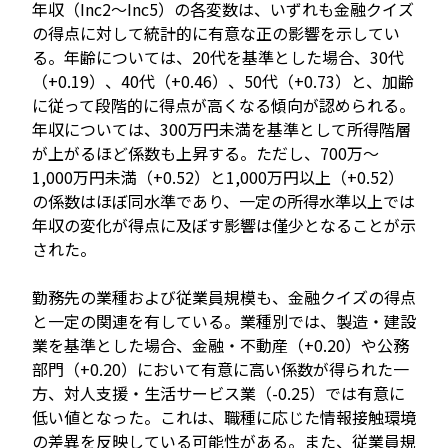
年収（Inc2～Inc5）の各変数は、いずれも金融クイズ
の得点に対して統計的に有意な正の影響を示してい
る。年齢については、20代を基準とした場合、30代
（+0.19）、40代（+0.46）、50代（+0.73）と、加齢
に従って段階的に得点が高くなる傾向が認められる。
年収については、300万円未満を基準として所得階層
が上がるほど係数も上昇する。ただし、700万～
1,000万円未満（+0.52）と1,000万円以上（+0.52）
の係数はほぼ同水準であり、一定の所得水準以上では
年収の変化が得点に及ぼす影響は僅少となることが示
された。
勤務先の業種および従業員規模も、金融クイズの得点
と一定の関連を有している。業種別では、製造・建設
業を基準とした場合、金融・不動産（+0.20）や公務
部門（+0.20）において有意に高い係数が得られた一
方、対人支援・生活サービス業（-0.25）では有意に
低い値となった。これは、職種に応じた情報接触環境
の差異を反映している可能性がある。また、従業員規