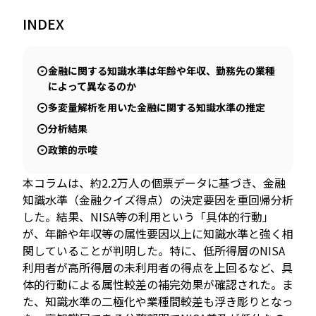
INDEX
JP
EN
金融に関する知識水準は年齢や年収、勤務先の業種
によって異なるのか
多変量解析を用いた金融に関する知識水準の推定
分析結果
政策的示唆
本コラムは、約2.2万人の個票データに基づき、金融
知識水準（金融クイズ得点）の決定要因を重回帰分析
した。結果、NISA等の利用という「具体的行動」
が、年齢や年収等の属性要因以上に知識水準と強く相
関していることが判明した。特に、低所得層のNISA
利用者が高所得層の未利用者の得点を上回るなど、具
体的行動による属性較差の補完効果が確認された。ま
た、知識水準の二極化や業種間較差も浮き彫りとなっ