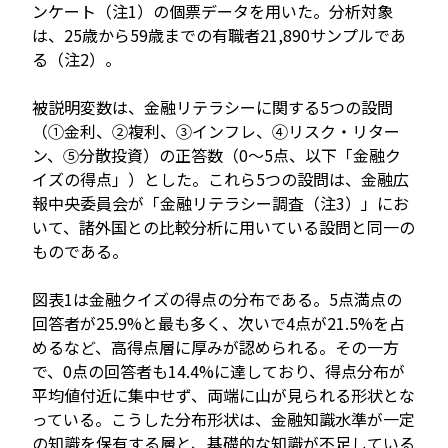
ンケート（注1）の個票データを用いた。分析対象
は、25歳から59歳までの有職者21,890サンプルであ
る（注2）。
被説明変数は、金融リテラシーに関する5つの設問
（①金利、②複利、③インフレ、④リスク・リター
ン、⑤分散投資）の正答数（0～5点、以下「金融ク
イズの得点」）とした。これら5つの設問は、金融広
報中央委員会が「金融リテラシー調査（注3）」にお
いて、諸外国との比較分析に用いている設問と同一の
ものである。
図表1は金融クイズの得点の分布である。5点満点の
回答者が25.9%と最も多く、次いで4点が21.5%を占
めるなど、高得点層に厚みが認められる。その一方
で、0点の回答者も14.4%に達しており、得点分布が
平均値付近に集中せず、両端に山が見られる形状とな
っている。こうした分布形状は、金融知識水準が一定
の知識を保有する層と、基礎的な知識が不足している