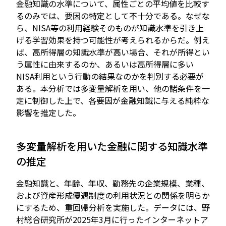
金融知識の水準について、属性ごとの平均値を比較す
るのみでは、要因の特定として不十分である。なぜな
ら、NISA等の利用経験そのものが知識水準を引き上
げる学習効果を持つ可能性が考えられるからだ。例え
ば、高所得層の知識水準が高い場合、それが所得とい
う属性に由来するのか、あるいは高所得層に多い
NISA利用という行動の結果なのかを判別する必要が
ある。本分析では多変量解析を用い、他の諸条件を一
定に制御した上で、各要因が金融知識に与える純粋な
影響を推定した。
多変量解析を用いた金融に関する知識水準
の推定
金融知識と、年齢、年収、勤務先の企業規模、業種、
および資産形成優遇制度の利用状況との関係を明らか
にするため、重回帰分析を実施した。データには、野
村総合研究所が2025年3月に行ったインターネットア