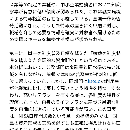
ス業等の特定の業種や、中小企業勤務者において知識
水準が有意に低い傾向が認められた。これは就業環境
による情報格差の存在を示唆している。全国一律の啓
発活動に加え、こうした情報の届きにくい層に対し、
職域を介して必要な情報を確実に対象者へ届けるため
の支援スキームを構築する視点が求められる。
第三に、単一の制度普及目標を越えた「複数の制度特
性を踏まえた合理的な資産配分」という視点である。
本分析において、公務部門は金融業と同水準の高い知
識を有しながら、前報ではNISA普及率が相対的に低
位に留まっていた。しかし、同部門は
iDeCo
の利用率
が他業種に比して著しく高いという特性を持つ。すな
わち、高いリテラシーを有する層は、各制度の特性を
理解した上で、自身のライフプランに基づき最適な制
度を自律的に選択している可能性が高い。この事実
は、NISA口座開設数という単一の指標のみでは、国
民の資産形成の実態を必ずしも正確に捉えきれない面
があることを示している。今後の政策においては、