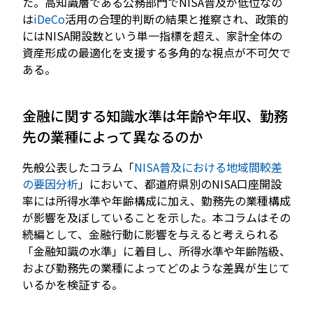
た。高知識層である公務部門でNISA普及が低位なの
は
iDeCo
活用の合理的判断の結果と推察され、政策的
にはNISA開設数という単一指標を超え、家計全体の
資産形成の最適化を支援する多角的な視点が不可欠で
ある。
金融に関する知識水準は年齢や年収、勤務
先の業種によって異なるのか
先般公表したコラム「
NISA普及における地域間較差
の要因分析
」において、都道府県別のNISA口座開設
率には所得水準や年齢構成に加え、勤務先の業種構成
が影響を及ぼしていることを示した。本コラムはその
続編として、金融行動に影響を与えると考えられる
「金融知識の水準」に着目し、所得水準や年齢階級、
および勤務先の業種によってどのような差異が生じて
いるかを検証する。