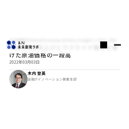
木内登英のGlobal Economy & Policy Insight
経済・金融
FRBの3月利上げとウクライナ情勢を受
けた原油価格の一段高
2022年03月03日
木内 登英
金融ITイノベーション事業本部