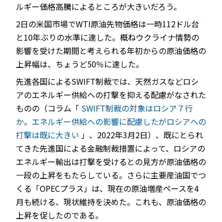
ルギー価格高騰によるところが大きいだろう。
2日の米国市場でWTI原油先物価格は一時112ドル台
と10年ぶりの水準に達した。概ねウクライナ情勢の
影響を受けた期間と考えられる年初からの原油価格の
上昇幅は、ちょうど50％に達した。
先進各国によるSWIFT制裁では、天然ガスなどロシ
アのエネルギー供給への打撃を抑える配慮がなされた
ものの（コラム「
SWIFT制裁の対象はロシア７行
か。エネルギー供給への影響に配慮したがロシアへの
打撃は既に大きい
」、2022年3月2日）、既にとられ
てきた先進国による金融制裁措置によって、ロシアの
エネルギー輸出は打撃を受けるとの見方が原油価格の
一段の上昇をもたらしている。さらに主要産油国でつ
くる「OPECプラス」は、現在の原油増産ペースを4
月も続ける、現状維持を決めた。これも、原油価格の
上昇を促したのである。