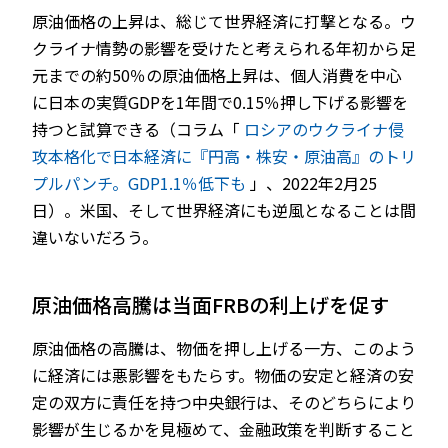
原油価格の上昇は、総じて世界経済に打撃となる。ウ
クライナ情勢の影響を受けたと考えられる年初から足
元までの約50％の原油価格上昇は、個人消費を中心
に日本の実質GDPを1年間で0.15％押し下げる影響を
持つと試算できる（コラム「
ロシアのウクライナ侵
攻本格化で日本経済に『円高・株安・原油高』のトリ
プルパンチ。GDP1.1％低下も
」、2022年2月25
日）。米国、そして世界経済にも逆風となることは間
違いないだろう。
原油価格高騰は当面FRBの利上げを促す
原油価格の高騰は、物価を押し上げる一方、このよう
に経済には悪影響をもたらす。物価の安定と経済の安
定の双方に責任を持つ中央銀行は、そのどちらにより
影響が生じるかを見極めて、金融政策を判断すること