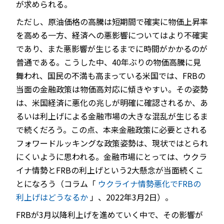
が求められる。
ただし、原油価格の高騰は短期間で確実に物価上昇率
を高める一方、経済への悪影響についてはより不確実
であり、また悪影響が生じるまでに時間がかかるのが
普通である。こうした中、40年ぶりの物価高騰に見
舞われ、国民の不満も高まっている米国では、FRBの
当面の金融政策は物価高対応に傾きやすい。その姿勢
は、米国経済に悪化の兆しが明確に確認されるか、あ
るいは利上げによる金融市場の大きな混乱が生じるま
で続くだろう。この点、本来金融政策に必要とされる
フォワードルッキングな政策姿勢は、現状ではとられ
にくいように思われる。金融市場にとっては、ウクラ
イナ情勢とFRBの利上げという2大懸念が当面続くこ
とになろう（コラム「
ウクライナ情勢悪化でFRBの
利上げはどうなるか
」、2022年3月2日）。
FRBが3月以降利上げを進めていく中で、その影響が