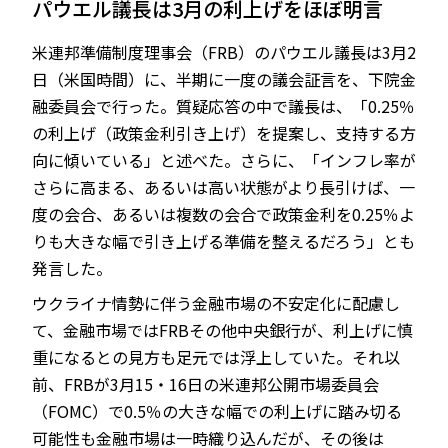
パウエル議長は3月の利上げをほぼ明言
米連邦準備制度理事会（FRB）のパウエル議長は3月2
日（米国時間）に、半期に一度の議会証言を、下院金
JP
EN
融委員会で行った。質疑応答の中で議長は、「0.25％
の利上げ（政策金利引き上げ）を提案し、支持する方
向に傾いている」と述べた。さらに、「インフレ率が
さらに高まる、あるいは高い状態がより長引けば、一
度の会合、あるいは複数の会合で政策金利を0.25％よ
りも大きな幅で引き上げる準備を整えるだろう」とも
発言した。
ウクライナ情勢に伴う金融市場の不安定化に配慮し
て、金融市場ではFRBその他中央銀行が、利上げに慎
重になるとの見方も足元では浮上していた。それ以
前、FRBが3月15・16日の米連邦公開市場委員会
（FOMC）で0.5％の大きな幅での利上げに踏み切る
可能性も金融市場は一時織り込んだが、その後は