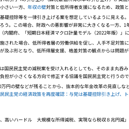
小さい一方、
年収の壁
対策と低所得者支援になるため、政策と
基礎控除等を一律引き上げる案を想定しているように見える。
ろう。この場合、財政への悪影響が非常に大きくなる一方、1年
となる（内閣府、「短期日本経済マクロ計量モデル（2022年版）」
施された場合、低所得者層の労働供給を促し、人手不足対策に
が及ぶ形となり、低所得層支援、格差対策の観点からは問題が
は国民民主党の減税案を受け入れるとしても、そのまま丸呑み
政負担が小さくなる方向で修正する協議を国民民主党と行うので
130万円の壁などが残ることから、抜本的な年金改革の見直し
民民主党の経済政策を再度確認：与党は基礎控除引き上げ、ト
、高いハードル 大規模な所得減税、実現なら税収８兆円減」、2