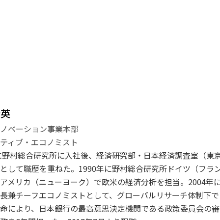
登英
イノベーション事業本部
ティブ・エコノミスト
年に野村総合研究所に入社後、経済研究部・日本経済調査室（東
として職歴を重ねた。1990年に野村総合研究所ドイツ（フラン
アメリカ（ニューヨーク）で欧米の経済分析を担当。2004年に
長兼チーフエコノミストとして、グローバルリサーチ体制下で日
命により、日本銀行の最高意思決定機関である政策委員会の審