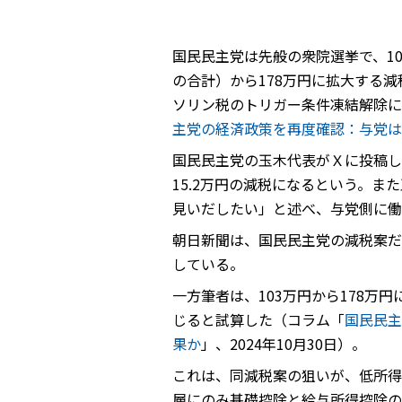
国民民主党は先般の衆院選挙で、10
の合計）から178万円に拡大する
ソリン税のトリガー条件凍結解除に
主党の経済政策を再度確認：与党は
国民民主党の玉木代表がＸに投稿した
15.2万円の減税になるという。ま
見いだしたい」と述べ、与党側に働
朝日新聞は、国民民主党の減税案だ
している。
一方筆者は、103万円から178万
じると試算した（コラム「
国民民主
果か
」、2024年10月30日）。
これは、同減税案の狙いが、低所得
層にのみ基礎控除と給与所得控除の