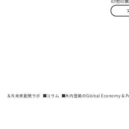
の他の業
＆N 未来創発ラボ
コラム
木内登英のGlobal Economy & Pol