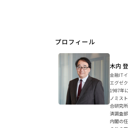
プロフィール
木内 
金融IT
エグゼク
1987
ノミスト
合研究所
済調査部
内閣の任