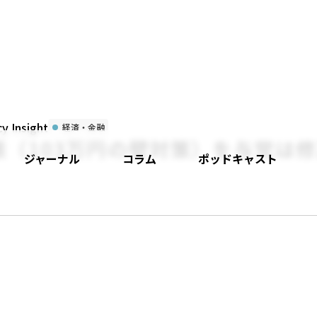
 Insight
経済・金融
策（103万円の壁対策）を与党は
ジャーナル
コラム
ポッドキャスト