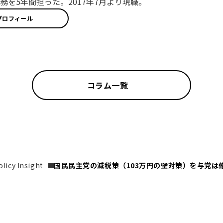
務を5年間担った。2017年7月より現職。
プロフィール
コラム一覧
icy Insight
国民民主党の減税策（103万円の壁対策）を与党は