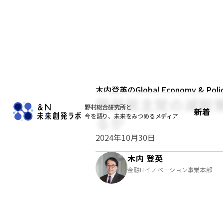
木内登英のGlobal Economy & Policy
国民民主党の減税
野村総合研究所と
新着
今を語り、未来をみつめるメディア
るか
2024年10月30日
木内 登英
金融ITイノベーション事業本部