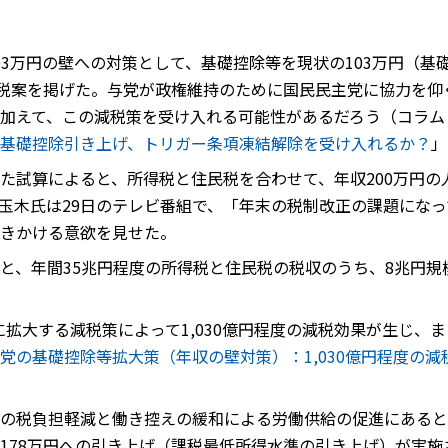
3万円の壁への対策として、基礎控除等を現状の103万円（基礎
減税案を掲げた。与党が政権維持のために国民民主党に協力を仰
加えて、この減税策を受け入れる可能性があるだろう（コラム
基礎控除引き上げ、トリガー条項凍結解除を受け入れるか？
」
試算によると、所得税と住民税を合わせて、年収200万円の人は
た玉木氏は29日のテレビ番組で、「年末の税制改正の課題にな
きかける意欲を見せた。
と、年間35兆円程度の所得税と住民税の税収のうち、8兆円規
円に拡大する減税策によって1,030億円程度の減税効果が生じ、
党の基礎控除等拡大策（年収の壁対策）：1,030億円程度の減
の税負担軽減と働き控えの緩和による労働供給の促進にあると
178万円への引き上げ（課税最低所得水準の引き上げ）が実