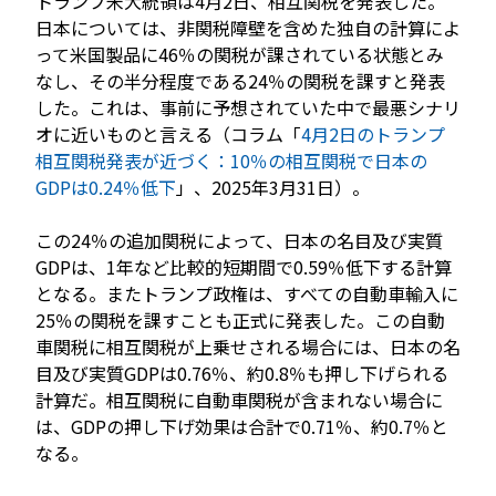
トランプ米大統領は4月2日、相互関税を発表した。
日本については、非関税障壁を含めた独自の計算によ
って米国製品に46％の関税が課されている状態とみ
なし、その半分程度である24％の関税を課すと発表
した。これは、事前に予想されていた中で最悪シナリ
オに近いものと言える（コラム「
4月2日のトランプ
相互関税発表が近づく：10％の相互関税で日本の
GDPは0.24％低下
」、2025年3月31日）。
この24％の追加関税によって、日本の名目及び実質
GDPは、1年など比較的短期間で0.59％低下する計算
となる。またトランプ政権は、すべての自動車輸入に
25％の関税を課すことも正式に発表した。この自動
車関税に相互関税が上乗せされる場合には、日本の名
目及び実質GDPは0.76％、約0.8％も押し下げられる
計算だ。相互関税に自動車関税が含まれない場合に
は、GDPの押し下げ効果は合計で0.71％、約0.7％と
なる。