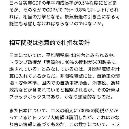
日本は実質GDPの年平均成長率が0.5％程度にとどま
るが、そのなかでGDPが0.7％～0.8％も押し下げられ
れば、相当の打撃となる。景気後退の引き金になる可
能性も考慮しなければならないのではないか。
相互関税は恣意的で杜撰な設計
日本については、平均関税率は3％台とみられる中、
トランプ政権が「実質的に46％の関税が米国製品に
課されている」とみなしているのは、非関税障壁を計
算に入れているからだ。非関税障壁には、自動車の環
境・安全基準、国内での自動車補助金、消費税、為替
政策などが含まれていると推察されるが、その計算は
ブラックボックスであり、かなり恣意的なものだ。
また日本について、コメの輸入に700％の関税がかか
っているとトランプ大統領は説明したが、これはかな
り古い情報に基づくものだ。この数字について、トラ