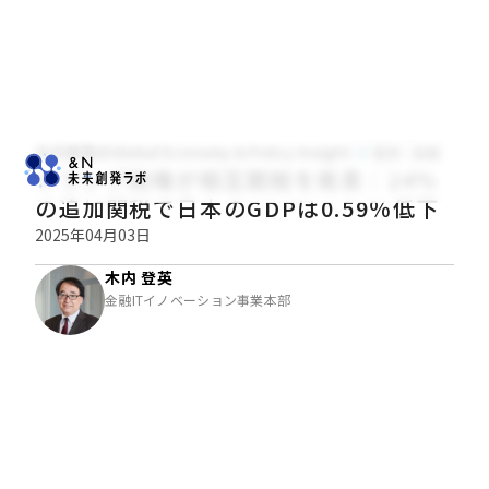
木内登英のGlobal Economy & Policy Insight
経済・金融
トランプ政権が相互関税を発表：24％
の追加関税で日本のGDPは0.59％低下
2025年04月03日
木内 登英
金融ITイノベーション事業本部