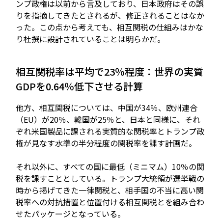
ンプ政権は以前から言及しており、日本政府はその誤
りを指摘してきたとされるが、修正されることはなか
った。この点から考えても、相互関税の仕組みはかな
り杜撰に設計されていることは明らかだ。
相互関税率は平均で23％程度：世界の実質
GDPを0.64％低下させる計算
他方、相互関税については、中国が34％、欧州連合
（EU）が20％、韓国が25％と、日本と同様に、それ
ぞれ米国製品に課される実質的な関税率とトランプ政
権が見なす水準の半分程度の関税率を課す計画だ。
それ以外に、すべての国に最低（ミニマム）10％の関
税を課すこととしている。トランプ大統領が選挙戦の
時から掲げてきた一律関税と、相手国の不当に高い関
税率への対抗措置と位置付ける相互関税とを組み合わ
せたパッケージとなっている。