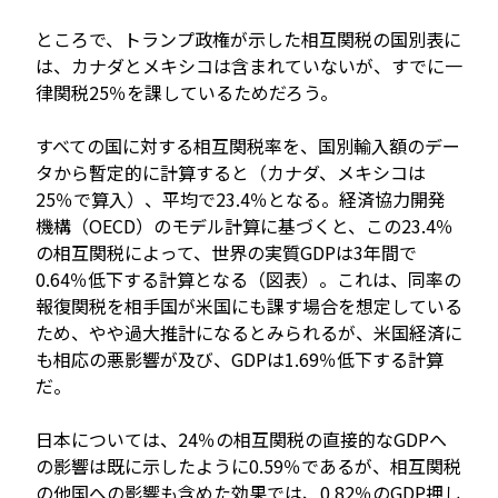
ところで、トランプ政権が示した相互関税の国別表に
は、カナダとメキシコは含まれていないが、すでに一
律関税25％を課しているためだろう。
すべての国に対する相互関税率を、国別輸入額のデー
タから暫定的に計算すると（カナダ、メキシコは
25％で算入）、平均で23.4％となる。経済協力開発
機構（OECD）のモデル計算に基づくと、この23.4％
の相互関税によって、世界の実質GDPは3年間で
0.64％低下する計算となる（図表）。これは、同率の
報復関税を相手国が米国にも課す場合を想定している
ため、やや過大推計になるとみられるが、米国経済に
も相応の悪影響が及び、GDPは1.69％低下する計算
だ。
日本については、24％の相互関税の直接的なGDPへ
の影響は既に示したように0.59％であるが、相互関税
の他国への影響も含めた効果では、0.82％のGDP押し