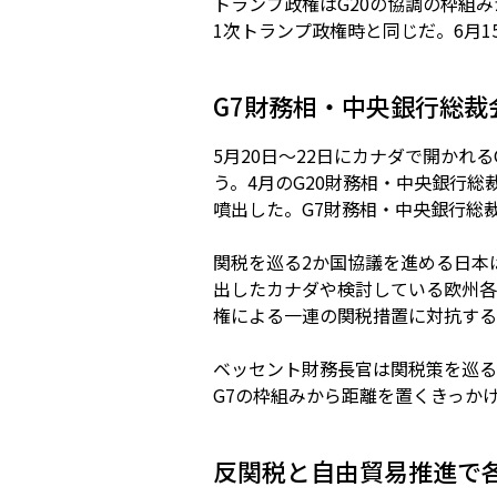
トランプ政権はG20の協調の枠組
1次トランプ政権時と同じだ。6月1
G7財務相・中央銀行総
5月20日～22日にカナダで開か
う。4月のG20財務相・中央銀行
噴出した。G7財務相・中央銀行総
関税を巡る2か国協議を進める日本
出したカナダや検討している欧州各
権による一連の関税措置に対抗するた
ベッセント財務長官は関税策を巡る
G7の枠組みから距離を置くきっか
反関税と自由貿易推進で