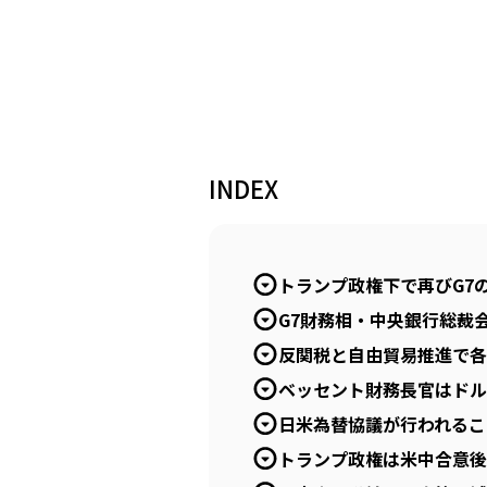
INDEX
トランプ政権下で再びG7
G7財務相・中央銀行総裁
反関税と自由貿易推進で各
ベッセント財務長官はドル
日米為替協議が行われるこ
トランプ政権は米中合意後