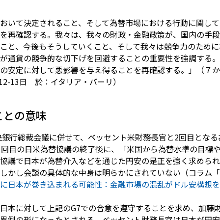
おいて決定されること、そして為替市場における行動に関して
を再確認する。我々は、我々の財政・金融政策が、国内の手段
こと、今後もそうしていくこと、そして我々は競争力のために
が通貨の競争的な切下げを回避することの重要性を強調する。
の安定に対して悪影響を与え得ることを再確認する。」（７か
12-13日 於：イタリア・バーリ）
ことの意味
央銀行総裁会議に併せて、ベッセント米財務長官と2回目とな
1回目の日米為替協議の終了後に、「米国から為替水準の目標
協議で日本が為替介入などを通じた円安の是正を強く求められ
しかし会談の具体的な中身は明らかにされていない（コラム「
に日本が巻き込まれる可能性：金融市場の混乱がドル安構想を
日本に対して上記のG7での合意を遵守することを求め、加藤財
異例の形になったとされる。ベッセント財務長官は日本が円安