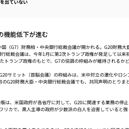
を出ていない
の機能低下が進む
7か国（G7）財務相・中央銀行総裁会議が開かれる。G20財務大臣
銀行総裁会議は、今年1月に第2次トランプ政権が発足して以来
たトランプ政権のもとで、G7の協調の枠組みが維持されるか
やG20サミット（首脳会議）の枠組みは、米中対立の激化やロ
月のG20財務大臣・中央銀行総裁会議でも、共同声明のとりま
子版は、米国政府が各省庁に対して、G20に関連する業務の停
アフリカで、黒人主導の政府が少数派の白人を迫害していると強く