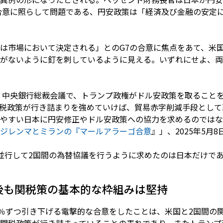
合意に照らして問題である、円安政策は「経済及び金融の安定
は市場において決定される」とのG7の合意に焦点をあて、米
がないように釘を刺しているように見える。いずれにせよ、両
・中央銀行総裁会議で、トランプ政権がドル安政策を取ること
税政策が行き詰まりを強めていけば、貿易赤字削減手段として
やすい日本に円安修正やドル安政策への協力を求めるのではな
ジレンマとミランの『マールアラーゴ合意
』」、2025年5月8
並行して2国間の為替協議を行うように求めたのは日本だけで
後も関税策の基本的な枠組みは堅持
5％ずつ引き下げる電撃的な合意をしたことは、米国と2国間の