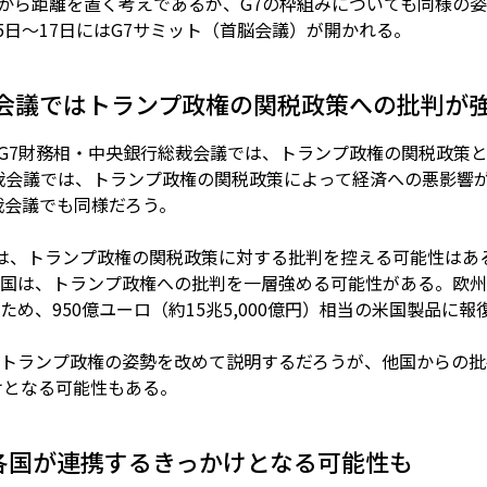
みから距離を置く考えであるが、G7の枠組みについても同様の
5日～17日にはG7サミット（首脳会議）が開かれる。
裁会議ではトランプ政権の関税政策への批判が
れるG7財務相・中央銀行総裁会議では、トランプ政権の関税政策
総裁会議では、トランプ政権の関税政策によって経済への悪影響
裁会議でも同様だろう。
は、トランプ政権の関税政策に対する批判を控える可能性はあ
国は、トランプ政権への批判を一層強める可能性がある。欧州
め、950億ユーロ（約15兆5,000億円）相当の米国製品に
トランプ政権の姿勢を改めて説明するだろうが、他国からの批
けとなる可能性もある。
各国が連携するきっかけとなる可能性も