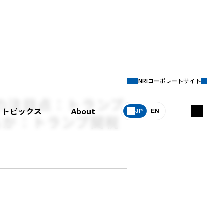
NRIコーポレートサイト
の注目点：トランプ
トピックス
About
JP
EN
るか：トランプ関税