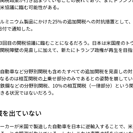
関税政策が行き詰まっていることの表れであり、またトランプ
米協議に臨む可能性がある。
ルミニウム製品にかけた25％の追加関税への対抗措置として
日付で通知した。
3回目の関税協議に臨むことになるだろう。日本は米国産のト
関税障壁の見直しに加えて、新たにトランプ政権が再生を目指
自動車など分野別関税も含めたすべての追加関税を見直しの対
なるのは相互関税の上乗せ部分のみであるとの姿勢を崩してい
、鉄鋼などの分野別関税、10％の相互関税（一律部分）という
きる状況ではないだろう。
域を出ていない
ーカーが米国で製造した自動車を日本に逆輸入することで、米