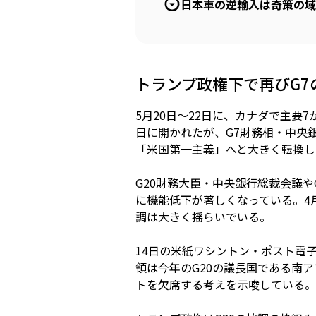
日本車の逆輸入は奇策の域
トランプ政権下で再びG7
5月20日～22日に、カナダで主要
日に開かれたが、G7財務相・中央
「米国第一主義」へと大きく転換し
G20財務大臣・中央銀行総裁会議
に機能低下が著しくなっている。4
調は大きく揺らいでいる。
14日の米紙ワシントン・ポスト電
領は今年のG20の議長国である南
トを欠席する考えを示唆している。