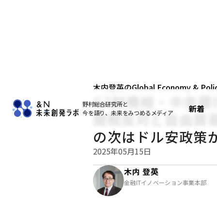
木内登英のGlobal Economy & Policy
G7財務相・中央
野村総合研究所と
新着
今を語り、未来をみつめるメディア
関税反対と自由貿
の次はドル安政策
2025年05月15日
木内 登英
金融ITイノベーション事業本部