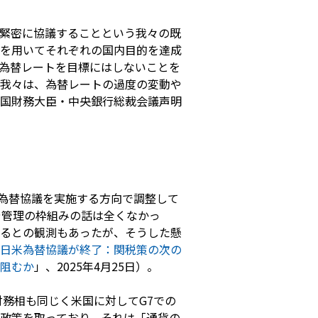
緊密に協議することという我々の既
を用いてそれぞれの国内目的を達成
為替レートを目標にはしないことを
我々は、為替レートの過度の変動や
国財務大臣・中央銀行総裁会議声明
る為替協議を実施する方向で調整して
や管理の枠組みの話は全くなかっ
るとの観測もあったが、そうした懸
日米為替協議が終了：関税策の次の
阻むか
」、2025年4月25日）。
務相も同じく米国に対してG7での
政策を取っており、それは「通貨の