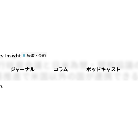
 Insight
経済・金融
銀行総裁会議と日米為替・関税協議
ジャーナル
コラム
ポッドキャスト
易推進で米国以外の国が連携でき
か