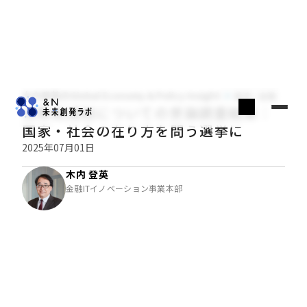
木内登英のGlobal Economy & Policy Insight
経済・金融
消費税減税についての世論調査結果：
国家・社会の在り方を問う選挙に
2025年07月01日
木内 登英
金融ITイノベーション事業本部