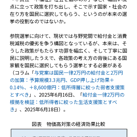
点に立って政策を打ち出し、そこで示す国家・社会の
在り方を国民に選択してもらう、というのが本来の選
挙の役割なのではないか。
参院選挙に向けて、現状では与野党間で給付金と消費
税減税の優劣を争う構図となっているが、本来は、そ
うした政策がもたらす功罪を幅広く、そして丁寧に国
民に説明したうえで、各政策の考え方の背後にある国
家観を国民に選択してもらう選挙とする必要がある
（コラム「
与党案は国民一律2万円の給付金と2万円
の加算：予算規模3.3兆円、GDP押し上げ効果＋
0.14％、＋8,600億円：低所得層に絞った弱者支援策
とすべき
」、2025年6月16日、「
給付金一律2万円の
根拠を検証：低所得者に絞った生活支援策とすべ
き
」、2025年6月18日）。
図表 物価高対策の経済効果比較